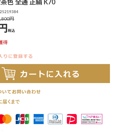
茶色 全通 正絹 K70
25219384
,800
税込
獲得