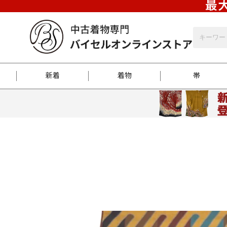
最大
新着
着物
帯
お客様に届くまで
商品お取り寄せサービ
ご注文方法のご案内
お着物がにおう時の対
和装バッグ
訪問着
袋帯
名古屋帯
振袖
反物
梱包方法のご案内
江戸小紋
紬