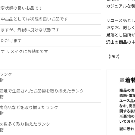
カジュアルな
大変状態の良いお品です
、中古品としては状態の良いお品です
リユース品と
※なお、厳し
いますが、外観は良好な状態です
見落とし箇所
いただけます
沢山の商品の
す リメイクにお勧めです
【PR2】
ランク
物
産地で生産されたお品物を取り揃えたランク
物
物商品などを取り揃えたランク
物
を数多く取り揃えたランク
物