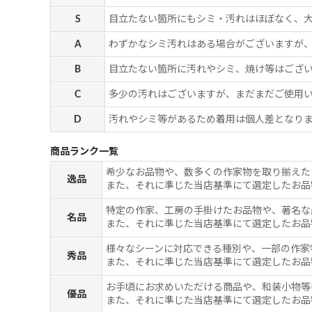
S
目立たない箇所にもシミ・汚れはほぼなく、
A
わずかなシミ汚れはある場合がございますが
B
目立たない箇所に汚れやシミ、焼け等はござ
C
多少の汚れはございますが、まだまだご使用
D
汚れやシミ等があるため着用は個人差となりま
商品ランク一覧
希少なお品物や、数多くの作家物を取り揃えた
逸品
また、それに準じた当店基準にて選定したお品
特定の作家、工房の手掛けたお品物や、著名な
名品
また、それに準じた当店基準にて選定したお品
様々なシーンに対応できる種別や、一部の作家
秀品
また、それに準じた当店基準にて選定したお品
お手頃にお求めいただける商品や、和装小物等
優品
また、それに準じた当店基準にて選定したお品