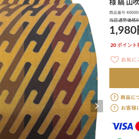
様 縞 山吹
商品番号
40000
8
当店通常価格
1,980
20
ポイント