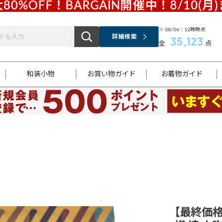
80%OFF！BARGAIN開催中！8/10(月
＞ 08/06：12時時点
詳細検索
35,123
全
点
和装小物
お買い物ガイド
お着物ガイド
ス
お支払いについて
はじめてのお着物ガイド
新規会員登録
着物知識
スタッフブログ
サイズ案内
着物参考サイズ/採寸について
和色チャート集
お問い合わせ
処法
ご返品について
メールマガジンのご登録
着物販売方法について
関連サイト一覧
袋名古屋帯
黒留袖
帯締め
開き名
色留袖
帯揚げ
古屋帯
付下げ
帯締め
丸帯
色無地
作り帯
着物
配送について
商品ランクについて(当店基準)
帯揚げセット
ショール
小紋
浴衣
襦袢
和装コート
【最終価格】