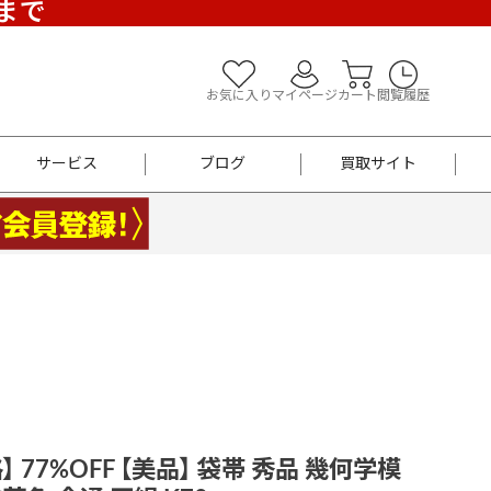
)まで
お気に入り
マイページ
カート
閲覧履歴
サービス
ブログ
買取サイト
よくあるご質問
お買い物診断
半幅帯
帯留め
お召
男性用帯
着物帯
新品
セット
袴
男性用
 77%OFF 【美品】 袋帯 秀品 幾何学模