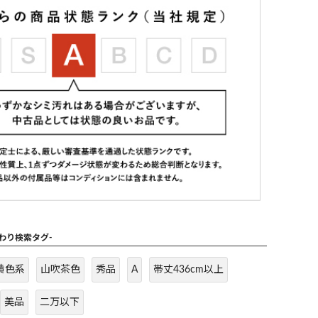
だわり検索タグ-
黄色系
山吹茶色
秀品
A
帯丈436cm以上
美品
二万以下