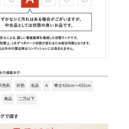
だわり検索タグ-
灰色系
灰色
名品
A
帯丈426cm～435cm
美品
二万以下