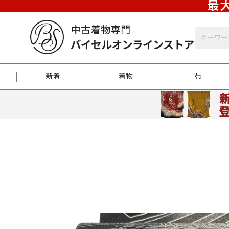
最大
新着
着物
帯
お客様に届くまで
商品お取り寄せサービ
ご注文方法のご案内
お着物がにおう時の対
和装バッグ
訪問着
袋帯
名古屋帯
振袖
反物
梱包方法のご案内
江戸小紋
紬