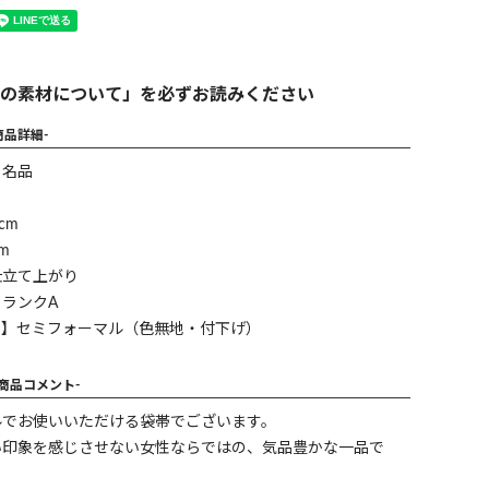
の素材について」を必ずお読みください
商品詳細-
】名品
cm
m
仕立て上がり
ランクA
ン】セミフォーマル（色無地・付下げ）
-商品コメント-
ルでお使いいただける袋帯でございます。
い印象を感じさせない女性ならではの、気品豊かな一品で