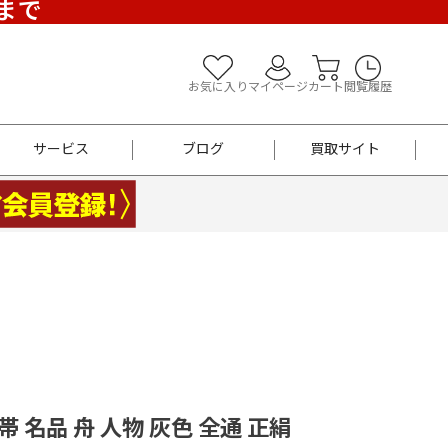
)まで
お気に入り
マイページ
カート
閲覧履歴
サービス
ブログ
買取サイト
よくあるご質問
お買い物診断
半幅帯
帯留め
お召
男性用帯
着物帯
新品
セット
袴
男性用
袋帯 名品 舟 人物 灰色 全通 正絹