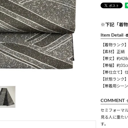
※下記「着物
Item Detail
-
【着物ランク
【素材】正絹
【帯丈】約428
【帯幅】約31c
【帯仕立て】
【状態ランク】
【帯着用シー
COMMENT
セミフォーマ
見る人に重た
す。