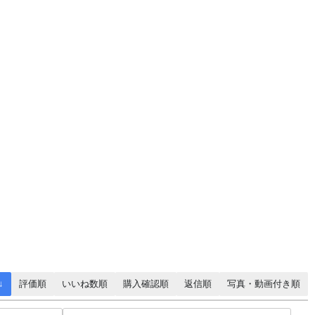
↓
評価順
いいね数順
購入確認順
返信順
写真・動画付き順