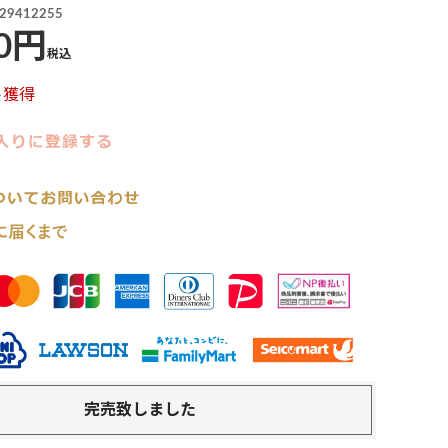
29412255
0
税込
ト獲得
完売致しました