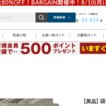
80%OFF！BARGAIN開催中！8/10(月
＞ 08/07：12時時点
詳細検索
34,824
全
点
和装小物
お買い物ガイド
お着物ガイド
ス
お支払いについて
はじめてのお着物ガイド
新規会員登録
着物知識
スタッフブログ
サイズ案内
着物参考サイズ/採寸について
和色チャート集
お問い合わせ
処法
ご返品について
メールマガジンのご登録
着物販売方法について
関連サイト一覧
袋名古屋帯
黒留袖
帯締め
開き名
色留袖
帯揚げ
古屋帯
付下げ
帯締め
丸帯
色無地
作り帯
着物
配送について
商品ランクについて(当店基準)
帯揚げセット
ショール
小紋
浴衣
襦袢
和装コート
【美品】 