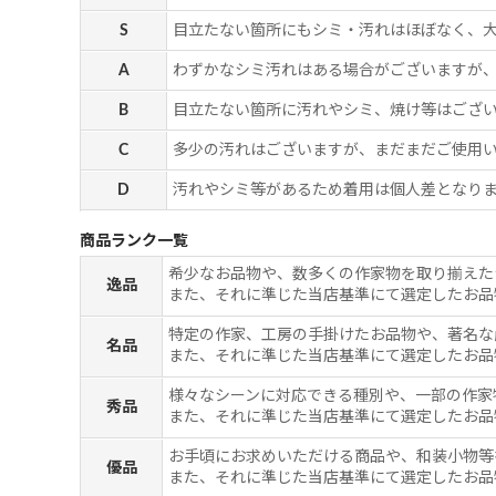
S
目立たない箇所にもシミ・汚れはほぼなく、
A
わずかなシミ汚れはある場合がございますが
B
目立たない箇所に汚れやシミ、焼け等はござ
C
多少の汚れはございますが、まだまだご使用
D
汚れやシミ等があるため着用は個人差となりま
商品ランク一覧
希少なお品物や、数多くの作家物を取り揃えた
逸品
また、それに準じた当店基準にて選定したお品
特定の作家、工房の手掛けたお品物や、著名な
名品
また、それに準じた当店基準にて選定したお品
様々なシーンに対応できる種別や、一部の作家
秀品
また、それに準じた当店基準にて選定したお品
お手頃にお求めいただける商品や、和装小物等
優品
また、それに準じた当店基準にて選定したお品