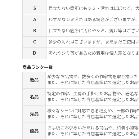
S
目立たない箇所にもシミ・汚れはほぼなく、
A
わずかなシミ汚れはある場合がございますが
B
目立たない箇所に汚れやシミ、焼け等はござ
C
多少の汚れはございますが、まだまだご使用
D
汚れやシミ等があるため着用は個人差となりま
商品ランク一覧
希少なお品物や、数多くの作家物を取り揃えた
逸品
また、それに準じた当店基準にて選定したお品
特定の作家、工房の手掛けたお品物や、著名な
名品
また、それに準じた当店基準にて選定したお品
様々なシーンに対応できる種別や、一部の作家
秀品
また、それに準じた当店基準にて選定したお品
お手頃にお求めいただける商品や、和装小物等
優品
また、それに準じた当店基準にて選定したお品