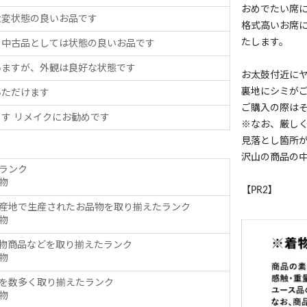
おめでたい席
大変状態の良いお品です
格式高いお席
たします。
、中古品としては状態の良いお品です
いますが、外観は良好な状態です
お太鼓付近に
裏地にシミが
いただけます
ご購入の際は
す リメイクにお勧めです
※なお、厳し
見落とし箇所
沢山の商品の
ランク
物
【PR2】
産地で生産されたお品物を取り揃えたランク
物
物商品などを取り揃えたランク
物
を数多く取り揃えたランク
物