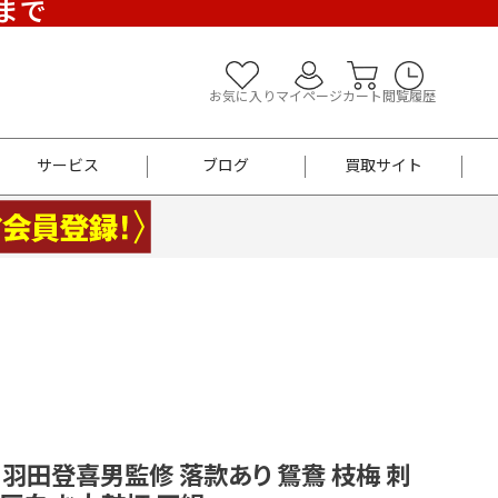
)まで
お気に入り
マイページ
カート
閲覧履歴
サービス
ブログ
買取サイト
よくあるご質問
お買い物診断
半幅帯
帯留め
お召
男性用帯
着物帯
新品
セット
袴
男性用
 羽田登喜男監修 落款あり 鴛鴦 枝梅 刺