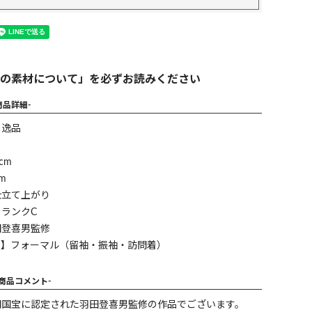
の素材について」を必ずお読みください
商品詳細-
】逸品
cm
m
仕立て上がり
ランクC
田登喜男監修
ン】フォーマル（留袖・振袖・訪問着）
-商品コメント-
間国宝に認定された羽田登喜男監修の作品でございます。