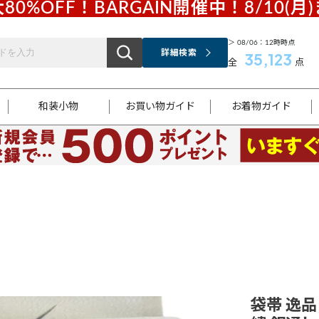
80%OFF！BARGAIN開催中！8/10(月
＞ 08/06：12時時点
詳細検索
35,123
全
点
和装小物
お買い物ガイド
お着物ガイド
ス
お支払いについて
はじめてのお着物ガイド
新規会員登録
着物知識
スタッフブログ
サイズ案内
着物参考サイズ/採寸について
和色チャート集
お問い合わせ
処法
ご返品について
メールマガジンのご登録
着物販売方法について
関連サイト一覧
袋名古屋帯
黒留袖
帯締め
開き名
色留袖
帯揚げ
古屋帯
付下げ
帯締め
丸帯
色無地
作り帯
着物
配送について
商品ランクについて(当店基準)
帯揚げセット
ショール
小紋
浴衣
襦袢
和装コート
袋帯 逸品