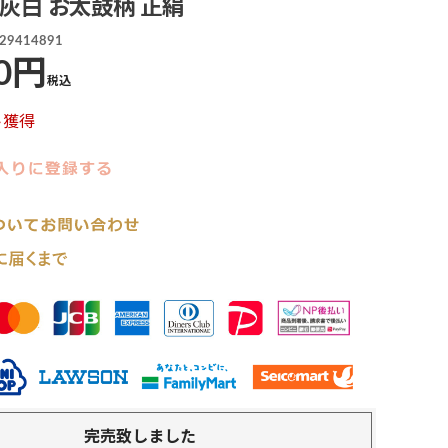
 灰白 お太鼓柄 正絹
29414891
0
税込
ト獲得
完売致しました