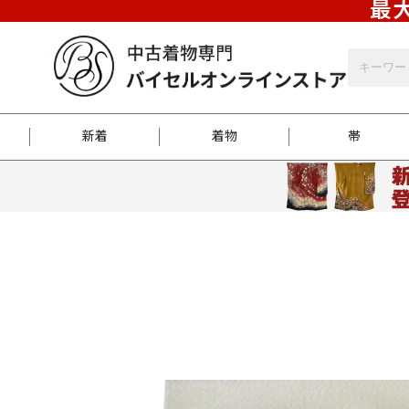
最大
新着
着物
帯
お客様に届くまで
商品お取り寄せサービ
ご注文方法のご案内
お着物がにおう時の対
和装バッグ
訪問着
袋帯
名古屋帯
振袖
反物
梱包方法のご案内
江戸小紋
紬