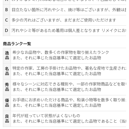
B
目立たない箇所に汚れやシミ、焼け等はございますが、外観は良
C
多少の汚れはございますが、まだまだご使用いただけます
D
汚れやシミ等があるため着用は個人差となります リメイクにお
商品ランク一覧
希少なお品物や、数多くの作家物を取り揃えたランク
逸
品
また、それに準じた当店基準にて選定したお品物
特定の作家、工房の手掛けたお品物や、著名な産地で生産され
名
品
また、それに準じた当店基準にて選定したお品物
様々なシーンに対応できる種別や、一部の作家物商品などを取
秀
品
また、それに準じた当店基準にて選定したお品物
お手頃にお求めいただける商品や、和装小物等を数多く取り揃
優
品
また、それに準じた当店基準にて選定したお品物
年代が経っていて状態がよくないもの
良
品
また、それに準じた当店基準にて選定した品物であること（当