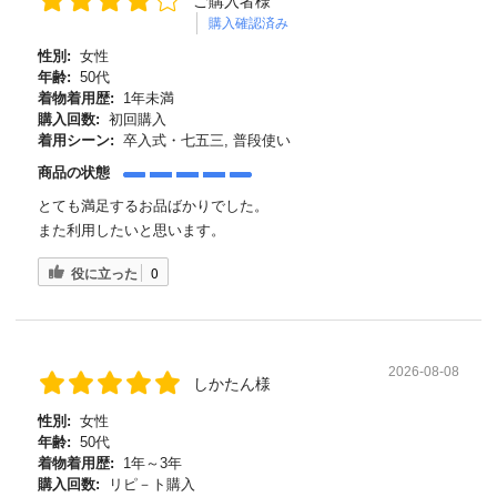
ご購入者様
購入確認済み
性別:
女性
年齢:
50代
着物着用歴:
1年未満
購入回数:
初回購入
着用シーン:
卒入式・七五三, 普段使い
商品の状態
とても満足するお品ばかりでした。
また利用したいと思います。
役に立った
0
2026-08-08
しかたん様
性別:
女性
年齢:
50代
着物着用歴:
1年～3年
購入回数:
リピ－ト購入