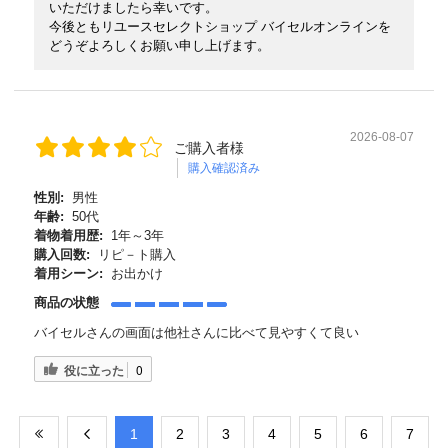
いただけましたら幸いです。
今後ともリユースセレクトショップ バイセルオンラインを
どうぞよろしくお願い申し上げます。
2026-08-07
ご購入者様
購入確認済み
性別:
男性
年齢:
50代
着物着用歴:
1年～3年
購入回数:
リピ－ト購入
着用シーン:
お出かけ
商品の状態
バイセルさんの画面は他社さんに比べて見やすくて良い
役に立った
0
​1
​2
​3
​4
​5
​6
​7