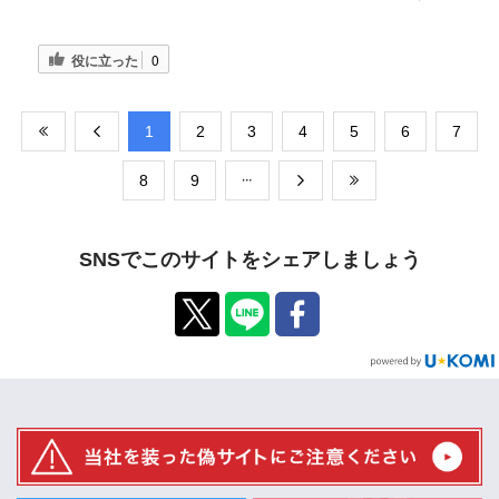
役に立った
0
​1
​2
​3
​4
​5
​6
​7
​8
​9
SNSでこのサイトをシェアしましょう