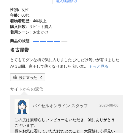
購入確認済み
性別:
女性
年齢:
60代
着物着用歴:
4年以上
購入回数:
リピ－ト購入
着用シーン:
お出かけ
商品の状態
名古屋帯
とてもモダンな柄で気に入りました 少しだけ匂いが有りました
が 3日間、家干しで薄くなりました 匂い意...
もっと見る
役に立った
0
サイトからの返信
バイセルオンライン スタッフ
2026-08-06
この度は素晴らしいレビューをいただき、誠にありがとう
ございます。
柄をお気に召していただけたとのこと、大変嬉しく拝見い