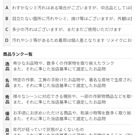
A
わずかなシミ汚れはある場合がございますが、中古品としては状
B
目立たない箇所に汚れやシミ、焼け等はございますが、外観は良
C
多少の汚れはございますが、まだまだご使用いただけます
D
汚れやシミ等があるため着用は個人差となります リメイクにお
商品ランク一覧
希少なお品物や、数多くの作家物を取り揃えたランク
逸
品
また、それに準じた当店基準にて選定したお品物
特定の作家、工房の手掛けたお品物や、著名な産地で生産され
名
品
また、それに準じた当店基準にて選定したお品物
様々なシーンに対応できる種別や、一部の作家物商品などを取
秀
品
また、それに準じた当店基準にて選定したお品物
お手頃にお求めいただける商品や、和装小物等を数多く取り揃
優
品
また、それに準じた当店基準にて選定したお品物
年代が経っていて状態がよくないもの
良