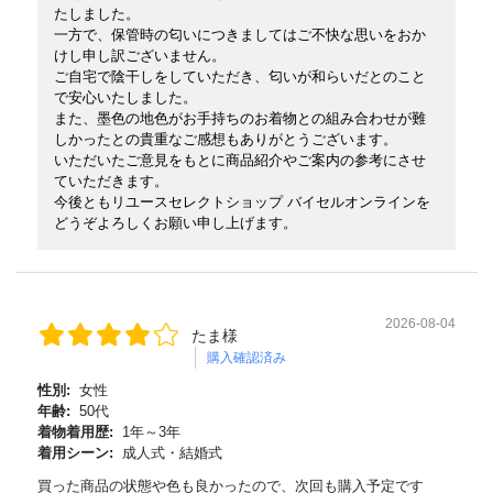
たしました。
一方で、保管時の匂いにつきましてはご不快な思いをおか
けし申し訳ございません。
ご自宅で陰干しをしていただき、匂いが和らいだとのこと
で安心いたしました。
また、墨色の地色がお手持ちのお着物との組み合わせが難
しかったとの貴重なご感想もありがとうございます。
いただいたご意見をもとに商品紹介やご案内の参考にさせ
ていただきます。
今後ともリユースセレクトショップ バイセルオンラインを
どうぞよろしくお願い申し上げます。
2026-08-04
たま様
購入確認済み
性別:
女性
年齢:
50代
着物着用歴:
1年～3年
着用シーン:
成人式・結婚式
買った商品の状態や色も良かったので、次回も購入予定です