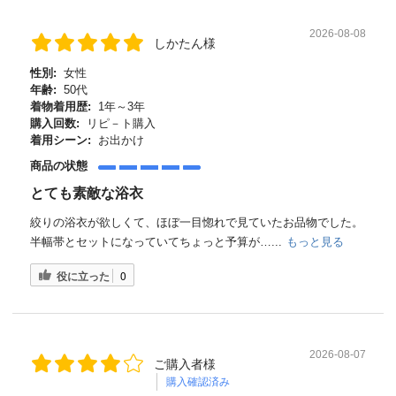
2026-08-08
しかたん様
性別:
女性
年齢:
50代
着物着用歴:
1年～3年
購入回数:
リピ－ト購入
着用シーン:
お出かけ
商品の状態
とても素敵な浴衣
絞りの浴衣が欲しくて、ほぼ一目惚れで見ていたお品物でした。
半幅帯とセットになっていてちょっと予算が…...
もっと見る
役に立った
0
2026-08-07
ご購入者様
購入確認済み