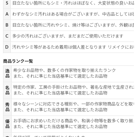
S
目立たない箇所にもシミ・汚れはほぼなく、大変状態の良いお品
A
わずかなシミ汚れはある場合がございますが、中古品としては状
B
目立たない箇所に汚れやシミ、焼け等はございますが、外観は良
C
多少の汚れはございますが、まだまだご使用いただけます
D
汚れやシミ等があるため着用は個人差となります リメイクにお
商品ランク一覧
希少なお品物や、数多くの作家物を取り揃えたランク
逸
品
また、それに準じた当店基準にて選定したお品物
特定の作家、工房の手掛けたお品物や、著名な産地で生産され
名
品
また、それに準じた当店基準にて選定したお品物
様々なシーンに対応できる種別や、一部の作家物商品などを取
秀
品
また、それに準じた当店基準にて選定したお品物
お手頃にお求めいただける商品や、和装小物等を数多く取り揃
優
品
また、それに準じた当店基準にて選定したお品物