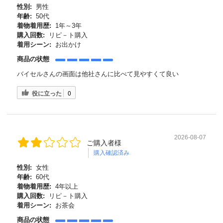
性別:
男性
年齢:
50代
着物着用歴:
1年～3年
購入回数:
リピ－ト購入
着用シーン:
お出かけ
商品の状態
バイセルさんの画面は他社さんに比べて見やすくて良い
役に立った
0
2026-08-07
ご購入者様
購入確認済み
性別:
女性
年齢:
60代
着物着用歴:
4年以上
購入回数:
リピ－ト購入
着用シーン:
お茶会
商品の状態