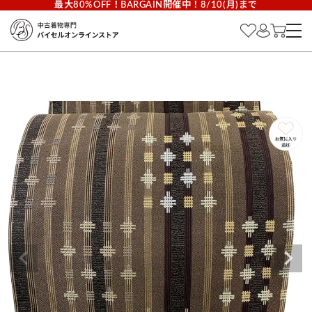
最大80%OFF！BARGAIN開催中！8/10(月)まで