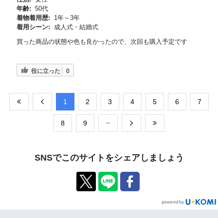
年齢:
50代
着物着用歴:
1年～3年
着用シーン:
成人式・結婚式
買った商品の状態や色も良かったので、次回も購入予定です
役に立った
0
​1
​2
​3
​4
​5
​6
​7
​8
​9
SNSでこのサイトをシェアしましょう