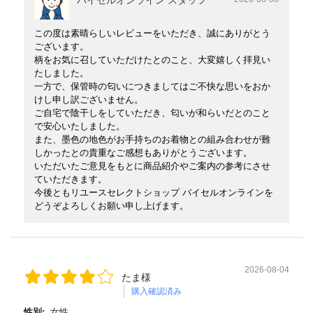
この度は素晴らしいレビューをいただき、誠にありがとう
ございます。
柄をお気に召していただけたとのこと、大変嬉しく拝見い
たしました。
一方で、保管時の匂いにつきましてはご不快な思いをおか
けし申し訳ございません。
ご自宅で陰干しをしていただき、匂いが和らいだとのこと
で安心いたしました。
また、墨色の地色がお手持ちのお着物との組み合わせが難
しかったとの貴重なご感想もありがとうございます。
いただいたご意見をもとに商品紹介やご案内の参考にさせ
ていただきます。
今後ともリユースセレクトショップ バイセルオンラインを
どうぞよろしくお願い申し上げます。
2026-08-04
たま様
購入確認済み
性別:
女性