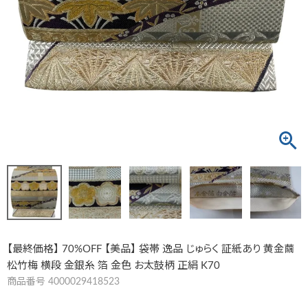
【最終価格】 70%OFF 【美品】 袋帯 逸品 じゅらく 証紙あり 黄金繭
松竹梅 横段 金銀糸 箔 金色 お太鼓柄 正絹 K70
商品番号
4000029418523