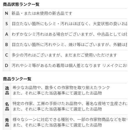
商品状態ランク一覧
N
新品・または未使用の新古品です
S
目立たない箇所にもシミ・汚れはほぼなく、大変状態の良いお品
A
わずかなシミ汚れはある場合がございますが、中古品としては状
B
目立たない箇所に汚れやシミ、焼け等はございますが、外観は良
C
多少の汚れはございますが、まだまだご使用いただけます
D
汚れやシミ等があるため着用は個人差となります リメイクにお
商品ランク一覧
希少なお品物や、数多くの作家物を取り揃えたランク
逸
品
また、それに準じた当店基準にて選定したお品物
特定の作家、工房の手掛けたお品物や、著名な産地で生産され
名
品
また、それに準じた当店基準にて選定したお品物
様々なシーンに対応できる種別や、一部の作家物商品などを取
秀
品
また、それに準じた当店基準にて選定したお品物