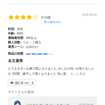
2026-08-05
チロ様
購入確認済み
性別:
女性
年齢:
60代
着物着用歴:
4年以上
購入回数:
リピ－ト購入
着用シーン:
お出かけ
商品の状態
名古屋帯
とてもモダンな柄で気に入りました 少しだけ匂いが有りました
が 3日間、家干しで薄くなりました 匂い意...
もっと見る
役に立った
0
サイトからの返信
バイセルオンライン スタッフ
2026-08-06