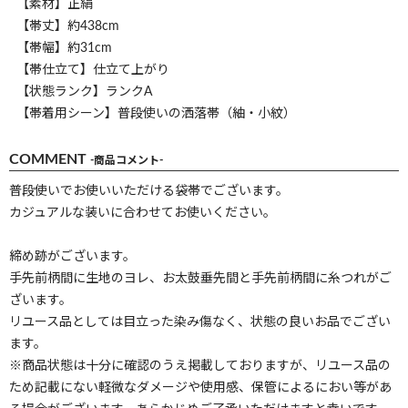
【素材】正絹
【帯丈】約438cm
【帯幅】約31cm
【帯仕立て】仕立て上がり
【状態ランク】ランクA
【帯着用シーン】普段使いの洒落帯（紬・小紋）
COMMENT
-商品コメント-
普段使いでお使いいただける袋帯でございます。
カジュアルな装いに合わせてお使いください。
締め跡がございます。
手先前柄間に生地のヨレ、お太鼓垂先間と手先前柄間に糸つれがご
ざいます。
リユース品としては目立った染み傷なく、状態の良いお品でござい
ます。
※商品状態は十分に確認のうえ掲載しておりますが、リユース品の
ため記載にない軽微なダメージや使用感、保管によるにおい等があ