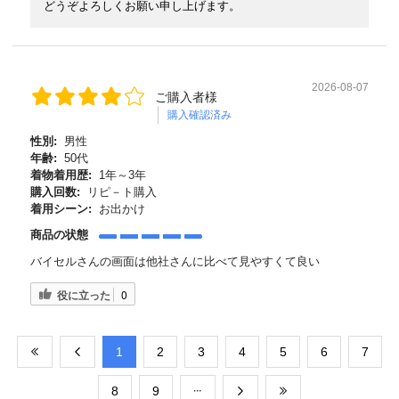
どうぞよろしくお願い申し上げます。
2026-08-07
ご購入者様
購入確認済み
性別:
男性
年齢:
50代
着物着用歴:
1年～3年
購入回数:
リピ－ト購入
着用シーン:
お出かけ
商品の状態
バイセルさんの画面は他社さんに比べて見やすくて良い
役に立った
0
​1
​2
​3
​4
​5
​6
​7
​8
​9