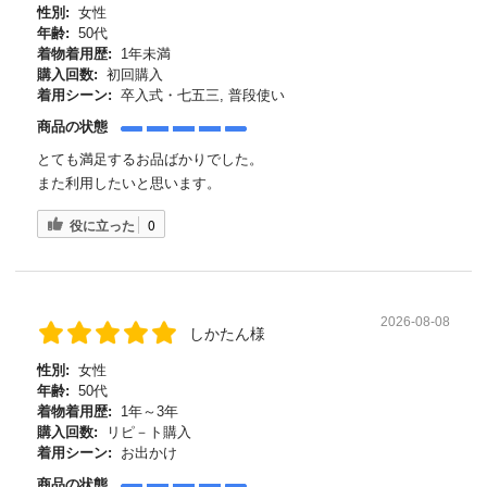
性別:
女性
年齢:
50代
着物着用歴:
1年未満
購入回数:
初回購入
着用シーン:
卒入式・七五三, 普段使い
商品の状態
とても満足するお品ばかりでした。
また利用したいと思います。
役に立った
0
2026-08-08
しかたん様
性別:
女性
年齢:
50代
着物着用歴:
1年～3年
購入回数:
リピ－ト購入
着用シーン:
お出かけ
商品の状態