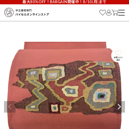
最大80%OFF！BARGAIN開催中！8/10(月)まで