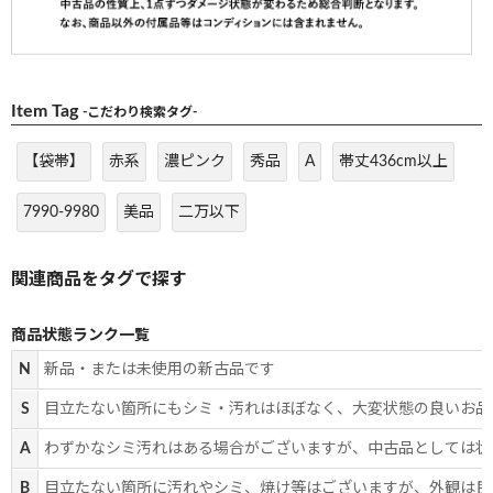
Item Tag
-こだわり検索タグ-
【袋帯】
赤系
濃ピンク
秀品
A
帯丈436cm以上
7990-9980
美品
二万以下
商品状態ランク一覧
N
新品・または未使用の新古品です
S
目立たない箇所にもシミ・汚れはほぼなく、大変状態の良いお品
A
わずかなシミ汚れはある場合がございますが、中古品としては状
B
目立たない箇所に汚れやシミ、焼け等はございますが、外観は良