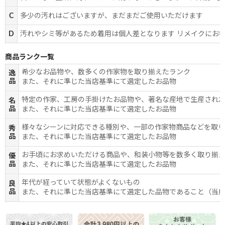
C
多少の汚れはございますが、まだまだご使用いただけます
D
汚れやシミ等があるため着用は個人差となります リメイクにお
商品ランク一覧
希少なお品物や、数多くの作家物を取り揃えたランク
逸
品
また、それに準じた当店基準にて選定したお品物
特定の作家、工房の手掛けたお品物や、著名な産地で生産され
名
品
また、それに準じた当店基準にて選定したお品物
様々なシーンに対応できる種別や、一部の作家物商品などを取
秀
品
また、それに準じた当店基準にて選定したお品物
お手頃にお求めいただける商品や、和装小物等を数多く取り揃
優
品
また、それに準じた当店基準にて選定したお品物
年代が経っていて状態がよくないもの
良
品
また、それに準じた当店基準にて選定した品物であること（当