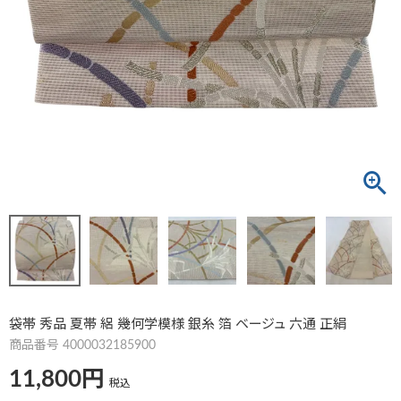
袋帯 秀品 夏帯 絽 幾何学模様 銀糸 箔 ベージュ 六通 正絹
商品番号
4000032185900
11,800
税込