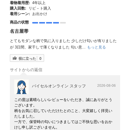
着物着用歴:
4年以上
購入回数:
リピ－ト購入
着用シーン:
お出かけ
商品の状態
名古屋帯
とてもモダンな柄で気に入りました 少しだけ匂いが有りました
が 3日間、家干しで薄くなりました 匂い意...
もっと見る
役に立った
0
サイトからの返信
バイセルオンライン スタッフ
2026-08-06
この度は素晴らしいレビューをいただき、誠にありがとう
ございます。
柄をお気に召していただけたとのこと、大変嬉しく拝見い
たしました。
一方で、保管時の匂いにつきましてはご不快な思いをおか
けし申し訳ございません。