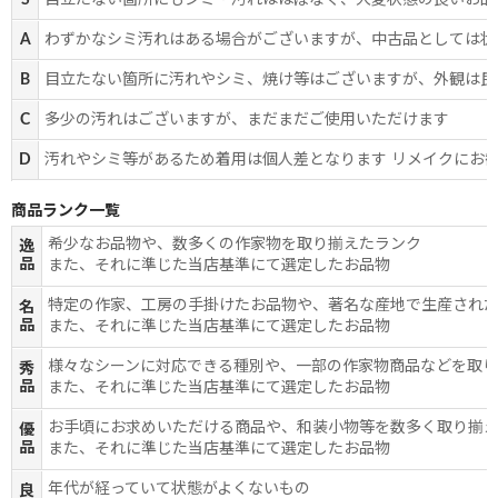
S
目立たない箇所にもシミ・汚れはほぼなく、大変状態の良いお品
A
わずかなシミ汚れはある場合がございますが、中古品としては状
B
目立たない箇所に汚れやシミ、焼け等はございますが、外観は良
C
多少の汚れはございますが、まだまだご使用いただけます
D
汚れやシミ等があるため着用は個人差となります リメイクにお
商品ランク一覧
希少なお品物や、数多くの作家物を取り揃えたランク
逸
品
また、それに準じた当店基準にて選定したお品物
特定の作家、工房の手掛けたお品物や、著名な産地で生産され
名
品
また、それに準じた当店基準にて選定したお品物
様々なシーンに対応できる種別や、一部の作家物商品などを取
秀
品
また、それに準じた当店基準にて選定したお品物
お手頃にお求めいただける商品や、和装小物等を数多く取り揃
優
品
また、それに準じた当店基準にて選定したお品物
年代が経っていて状態がよくないもの
良