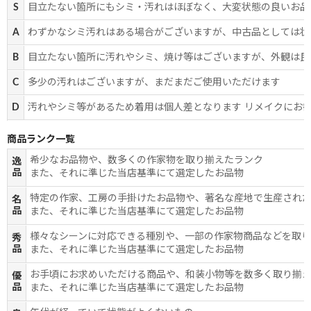
S
目立たない箇所にもシミ・汚れはほぼなく、大変状態の良いお品
A
わずかなシミ汚れはある場合がございますが、中古品としては状
B
目立たない箇所に汚れやシミ、焼け等はございますが、外観は良
C
多少の汚れはございますが、まだまだご使用いただけます
D
汚れやシミ等があるため着用は個人差となります リメイクにお
商品ランク一覧
希少なお品物や、数多くの作家物を取り揃えたランク
逸
品
また、それに準じた当店基準にて選定したお品物
特定の作家、工房の手掛けたお品物や、著名な産地で生産され
名
品
また、それに準じた当店基準にて選定したお品物
様々なシーンに対応できる種別や、一部の作家物商品などを取
秀
品
また、それに準じた当店基準にて選定したお品物
お手頃にお求めいただける商品や、和装小物等を数多く取り揃
優
品
また、それに準じた当店基準にて選定したお品物