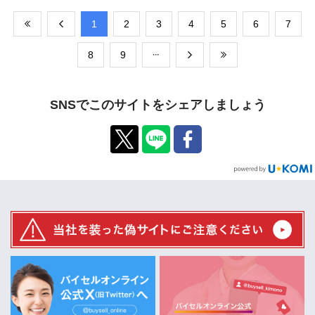
​1
​2
​3
​4
​5
​6
​7
​8
​9
SNSでこのサイトをシェアしましょう