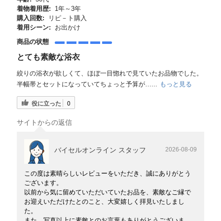
着物着用歴:
1年～3年
購入回数:
リピ－ト購入
着用シーン:
お出かけ
商品の状態
とても素敵な浴衣
絞りの浴衣が欲しくて、ほぼ一目惚れで見ていたお品物でした。
半幅帯とセットになっていてちょっと予算が…...
もっと見る
役に立った
0
サイトからの返信
バイセルオンライン スタッフ
2026-08-09
この度は素晴らしいレビューをいただき、誠にありがとう
ございます。
以前から気に留めていただいていたお品を、素敵なご縁で
お迎えいただけたとのこと、大変嬉しく拝見いたしまし
た。
また、写真以上に素敵とのお言葉もありがとうございま