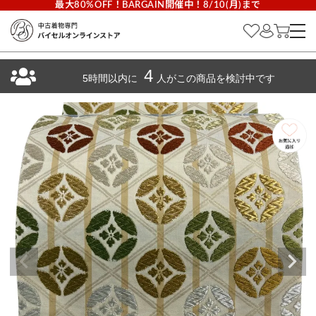
最大80%OFF！BARGAIN開催中！8/10(月)まで
4
5時間以内に
人がこの商品を検討中です