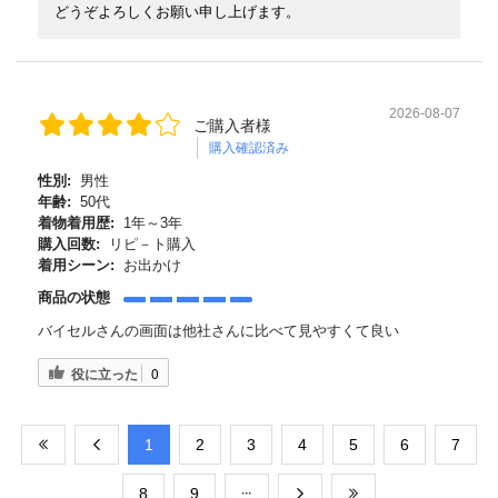
どうぞよろしくお願い申し上げます。
2026-08-07
ご購入者様
購入確認済み
性別:
男性
年齢:
50代
着物着用歴:
1年～3年
購入回数:
リピ－ト購入
着用シーン:
お出かけ
商品の状態
バイセルさんの画面は他社さんに比べて見やすくて良い
役に立った
0
​1
​2
​3
​4
​5
​6
​7
​8
​9