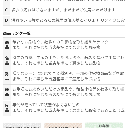
B
目立たない箇所に汚れやシミ、焼け等はございますが、外観は良
C
多少の汚れはございますが、まだまだご使用いただけます
D
汚れやシミ等があるため着用は個人差となります リメイクにお
商品ランク一覧
希少なお品物や、数多くの作家物を取り揃えたランク
逸
品
また、それに準じた当店基準にて選定したお品物
特定の作家、工房の手掛けたお品物や、著名な産地で生産され
名
品
また、それに準じた当店基準にて選定したお品物
様々なシーンに対応できる種別や、一部の作家物商品などを取
秀
品
また、それに準じた当店基準にて選定したお品物
お手頃にお求めいただける商品や、和装小物等を数多く取り揃
優
品
また、それに準じた当店基準にて選定したお品物
年代が経っていて状態がよくないもの
良
品
また、それに準じた当店基準にて選定した品物であること（当