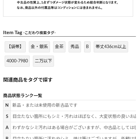
Item Tag
-こだわり検索タグ-
【袋帯】
金・銀系
金茶
秀品
B
帯丈436cm以上
4000-7980
二万以下
商品状態ランク一覧
N
新品・または未使用の新古品です
S
目立たない箇所にもシミ・汚れはほぼなく、大変状態の良いお品
A
わずかなシミ汚れはある場合がございますが、中古品としては状