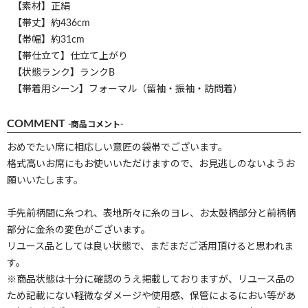
【素材】正絹
【帯丈】約436cm
【帯幅】約31cm
【帯仕立て】仕立て上がり
【状態ランク】ランクB
【帯着用シーン】フォーマル（留袖・振袖・訪問着）
COMMENT
-商品コメント-
おめでたい席に相応しい意匠の袋帯でございます。
格式高いお席にもお使いいただけますので、お見逃しのないようお
願いいたします。
手先前柄間に糸つれ、表地所々に糸のヨレ、お太鼓柄部分と前柄柄
部分に金糸の変色がございます。
リユース品としては良い状態で、まだまだご活用頂けると思われま
す。
※商品状態は十分に確認のうえ掲載しておりますが、リユース品の
ため記載にない軽微なダメージや使用感、保管によるにおい等があ