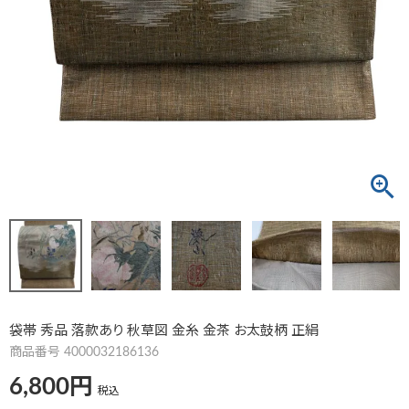
袋帯 秀品 落款あり 秋草図 金糸 金茶 お太鼓柄 正絹
商品番号
4000032186136
6,800
税込