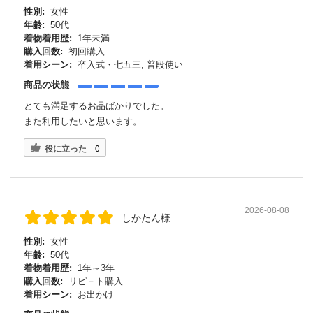
性別:
女性
年齢:
50代
着物着用歴:
1年未満
購入回数:
初回購入
着用シーン:
卒入式・七五三, 普段使い
商品の状態
とても満足するお品ばかりでした。
また利用したいと思います。
役に立った
0
2026-08-08
しかたん様
性別:
女性
年齢:
50代
着物着用歴:
1年～3年
購入回数:
リピ－ト購入
着用シーン:
お出かけ