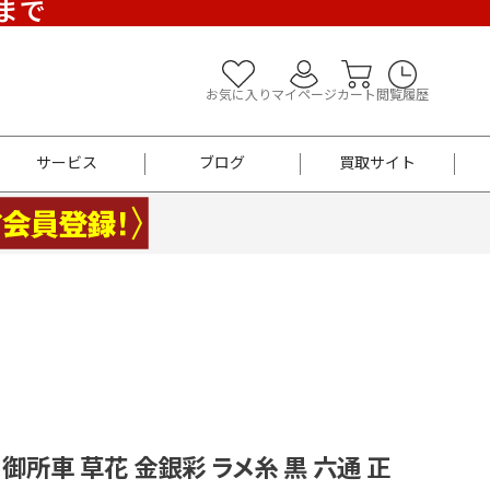
)まで
お気に入り
マイページ
カート
閲覧履歴
サービス
ブログ
買取サイト
よくあるご質問
お買い物診断
半幅帯
帯留め
お召
男性用帯
着物帯
新品
セット
袴
男性用
 御所車 草花 金銀彩 ラメ糸 黒 六通 正