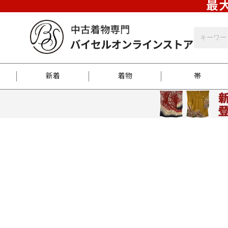
最大
新着
着物
帯
お客様に届くまで
商品お取り寄せサービ
ご注文方法のご案内
お着物がにおう時の対
和装バッグ
訪問着
袋帯
名古屋帯
振袖
反物
梱包方法のご案内
江戸小紋
紬