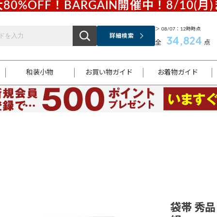
80%OFF！BARGAIN開催中！8/10(月
＞ 08/07：12時時点
詳細検索
34,824
全
点
和装小物
お買い物ガイド
お着物ガイド
ス
お支払いについて
はじめてのお着物ガイド
新規会員登録
着物知識
スタッフブログ
サイズ案内
着物参考サイズ/採寸について
和色チャート集
お問い合わせ
処法
ご返品について
メールマガジンのご登録
着物販売方法について
関連サイト一覧
袋名古屋帯
黒留袖
帯締め
開き名
色留袖
帯揚げ
古屋帯
付下げ
帯締め
丸帯
色無地
作り帯
着物
配送について
商品ランクについて(当店基準)
帯揚げセット
ショール
小紋
浴衣
襦袢
和装コート
袋帯 秀品