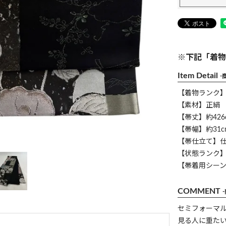
※下記「着物
Item Detail
-
【着物ランク
【素材】正絹
【帯丈】約426
【帯幅】約31c
【帯仕立て】
【状態ランク】
【帯着用シー
COMMENT
セミフォーマ
見る人に重た