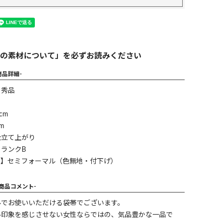
の素材について」を必ずお読みください
商品詳細-
】秀品
cm
m
仕立て上がり
ランクB
ン】セミフォーマル（色無地・付下げ）
-商品コメント-
ルでお使いいただける袋帯でございます。
い印象を感じさせない女性ならではの、気品豊かな一品で