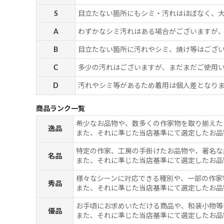
S
目立たない箇所にもシミ・汚れはほぼなく、
A
わずかなシミ汚れはある場合がございますが
B
目立たない箇所に汚れやシミ、焼け等はござ
C
多少の汚れはございますが、まだまだご使用
D
汚れやシミ等があるため着用は個人差となりま
商品ランク一覧
希少なお品物や、数多くの作家物を取り揃えた
逸品
また、それに準じた当店基準にて選定したお品
特定の作家、工房の手掛けたお品物や、著名な
名品
また、それに準じた当店基準にて選定したお品
様々なシーンに対応できる種別や、一部の作家
秀品
また、それに準じた当店基準にて選定したお品
お手頃にお求めいただける商品や、和装小物等
優品
また、それに準じた当店基準にて選定したお品