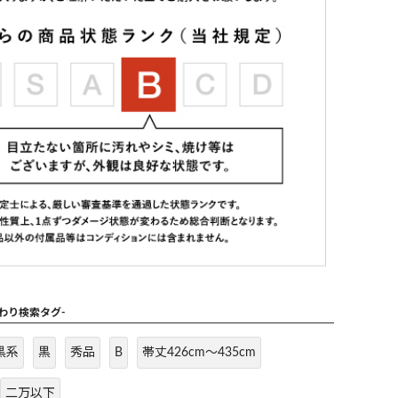
だわり検索タグ-
黒系
黒
秀品
B
帯丈426cm～435cm
二万以下