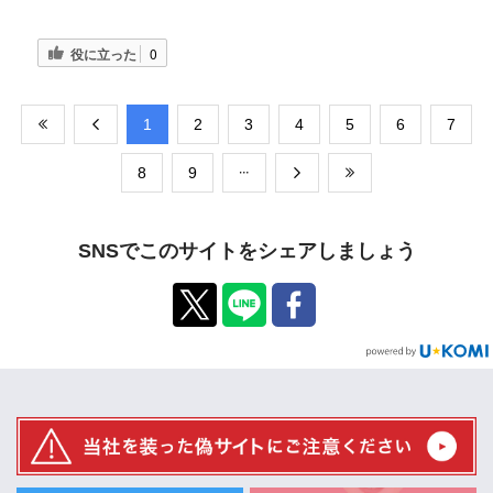
役に立った
0
​1
​2
​3
​4
​5
​6
​7
​8
​9
SNSでこのサイトをシェアしましょう