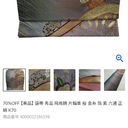
70%OFF 【美品】 袋帯 秀品 飛鳥錦 片輪車 桜 金糸 箔 紫 六通 正
絹 K70
商品番号
4000032186198