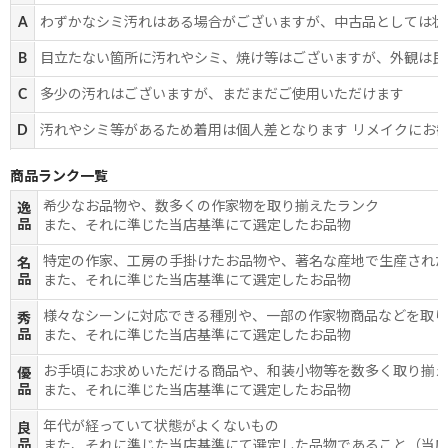
A
わずかなシミ汚れはある場合がございますが、中古品としては状
B
目立たない箇所に汚れやシミ、焼け等はございますが、外観は良
C
多少の汚れはございますが、まだまだご使用いただけます
D
汚れやシミ等があるため着用は個人差となります リメイクにお
商品ランク一覧
希少なお品物や、数多くの作家物を取り揃えたランク
逸
品
また、それに準じた当店基準にて選定したお品物
特定の作家、工房の手掛けたお品物や、著名な産地で生産され
名
品
また、それに準じた当店基準にて選定したお品物
様々なシーンに対応できる種別や、一部の作家物商品などを取
秀
品
また、それに準じた当店基準にて選定したお品物
お手頃にお求めいただける商品や、和装小物等を数多く取り揃
優
品
また、それに準じた当店基準にて選定したお品物
年代が経っていて状態がよくないもの
良
品
また、それに準じた当店基準にて選定した品物であること（当