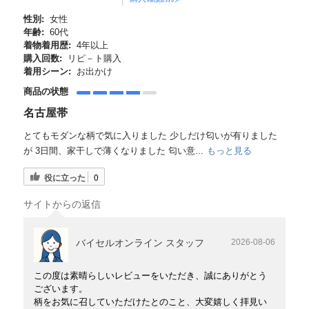
性別:
女性
年齢:
60代
着物着用歴:
4年以上
購入回数:
リピ－ト購入
着用シーン:
お出かけ
商品の状態
名古屋帯
とてもモダンな柄で気に入りました 少しだけ匂いが有りました
が 3日間、家干しで薄くなりました 匂い意...
もっと見る
役に立った
0
サイトからの返信
バイセルオンライン スタッフ
2026-08-06
この度は素晴らしいレビューをいただき、誠にありがとう
ございます。
柄をお気に召していただけたとのこと、大変嬉しく拝見い