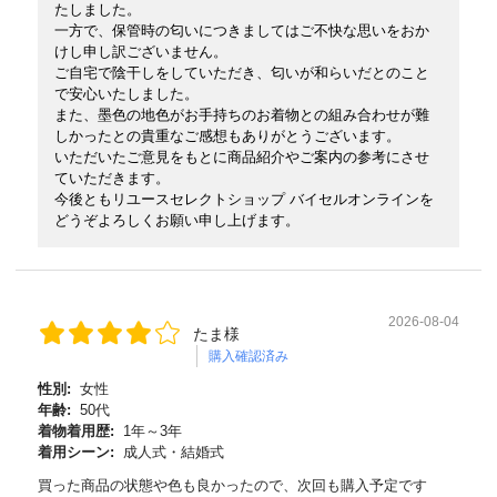
たしました。
一方で、保管時の匂いにつきましてはご不快な思いをおか
けし申し訳ございません。
ご自宅で陰干しをしていただき、匂いが和らいだとのこと
で安心いたしました。
また、墨色の地色がお手持ちのお着物との組み合わせが難
しかったとの貴重なご感想もありがとうございます。
いただいたご意見をもとに商品紹介やご案内の参考にさせ
ていただきます。
今後ともリユースセレクトショップ バイセルオンラインを
どうぞよろしくお願い申し上げます。
2026-08-04
たま様
購入確認済み
性別:
女性
年齢:
50代
着物着用歴:
1年～3年
着用シーン:
成人式・結婚式
買った商品の状態や色も良かったので、次回も購入予定です