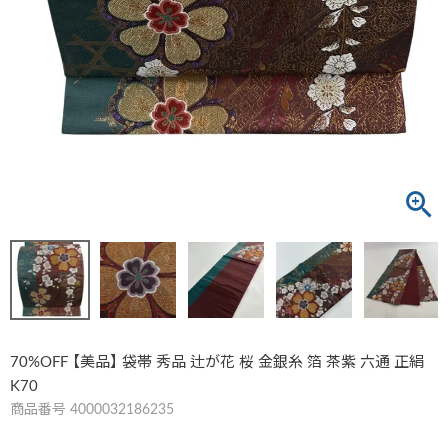
70%OFF 【美品】 袋帯 秀品 辻が花 桜 金銀糸 箔 茶紫 六通 正絹
K70
商品番号
4000032186235