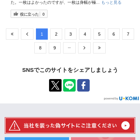
た。一枚はよかったのですが、一枚は身幅が極...
もっと見る
役に立った
0
​1
​2
​3
​4
​5
​6
​7
​8
​9
SNSでこのサイトをシェアしましょう