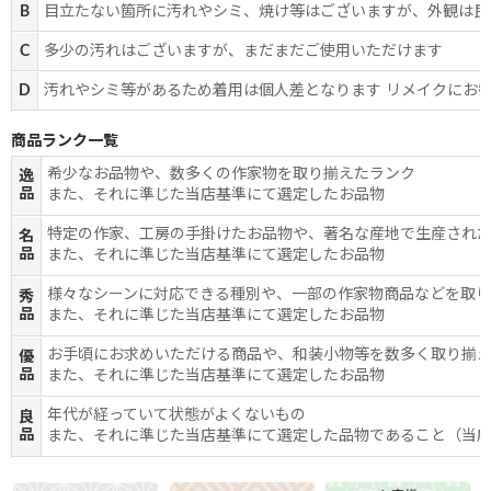
B
目立たない箇所に汚れやシミ、焼け等はございますが、外観は良
C
多少の汚れはございますが、まだまだご使用いただけます
D
汚れやシミ等があるため着用は個人差となります リメイクにお
商品ランク一覧
希少なお品物や、数多くの作家物を取り揃えたランク
逸
品
また、それに準じた当店基準にて選定したお品物
特定の作家、工房の手掛けたお品物や、著名な産地で生産され
名
品
また、それに準じた当店基準にて選定したお品物
様々なシーンに対応できる種別や、一部の作家物商品などを取
秀
品
また、それに準じた当店基準にて選定したお品物
お手頃にお求めいただける商品や、和装小物等を数多く取り揃
優
品
また、それに準じた当店基準にて選定したお品物
年代が経っていて状態がよくないもの
良
品
また、それに準じた当店基準にて選定した品物であること（当