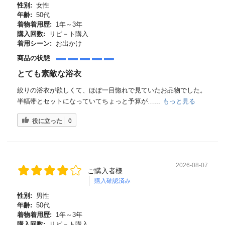
性別:
女性
年齢:
50代
着物着用歴:
1年～3年
購入回数:
リピ－ト購入
着用シーン:
お出かけ
商品の状態
とても素敵な浴衣
絞りの浴衣が欲しくて、ほぼ一目惚れで見ていたお品物でした。
半幅帯とセットになっていてちょっと予算が…...
もっと見る
役に立った
0
2026-08-07
ご購入者様
購入確認済み
性別:
男性
年齢:
50代
着物着用歴:
1年～3年
購入回数:
リピ－ト購入