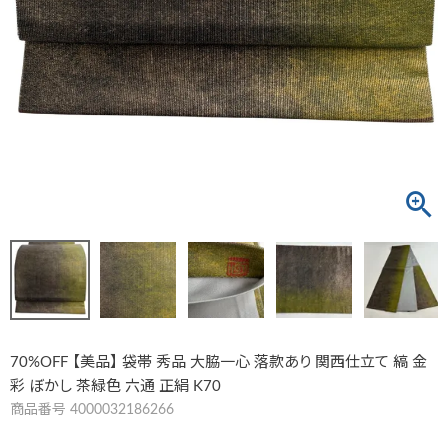
70%OFF 【美品】 袋帯 秀品 大脇一心 落款あり 関西仕立て 縞 金
彩 ぼかし 茶緑色 六通 正絹 K70
商品番号
4000032186266