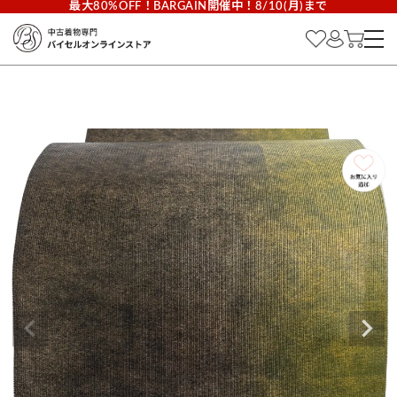
最大80%OFF！BARGAIN開催中！8/10(月)まで