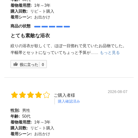
着物着用歴:
1年～3年
購入回数:
リピ－ト購入
着用シーン:
お出かけ
商品の状態
とても素敵な浴衣
絞りの浴衣が欲しくて、ほぼ一目惚れで見ていたお品物でした。
半幅帯とセットになっていてちょっと予算が…...
もっと見る
役に立った
0
2026-08-07
ご購入者様
購入確認済み
性別:
男性
年齢:
50代
着物着用歴:
1年～3年
購入回数:
リピ－ト購入
着用シーン:
お出かけ