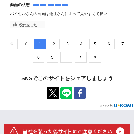
商品の状態
バイセルさんの画面は他社さんに比べて見やすくて良い
役に立った
0
​1
​2
​3
​4
​5
​6
​7
​8
​9
SNSでこのサイトをシェアしましょう