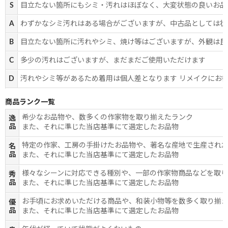
S
目立たない箇所にもシミ・汚れはほぼなく、大変状態の良いお品
A
わずかなシミ汚れはある場合がございますが、中古品としては状
B
目立たない箇所に汚れやシミ、焼け等はございますが、外観は良
C
多少の汚れはございますが、まだまだご使用いただけます
D
汚れやシミ等があるため着用は個人差となります リメイクにお
商品ランク一覧
希少なお品物や、数多くの作家物を取り揃えたランク
逸
品
また、それに準じた当店基準にて選定したお品物
特定の作家、工房の手掛けたお品物や、著名な産地で生産され
名
品
また、それに準じた当店基準にて選定したお品物
様々なシーンに対応できる種別や、一部の作家物商品などを取
秀
品
また、それに準じた当店基準にて選定したお品物
お手頃にお求めいただける商品や、和装小物等を数多く取り揃
優
品
また、それに準じた当店基準にて選定したお品物