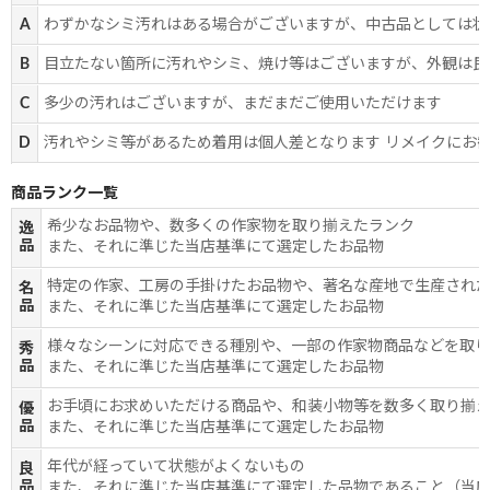
A
わずかなシミ汚れはある場合がございますが、中古品としては状
B
目立たない箇所に汚れやシミ、焼け等はございますが、外観は良
C
多少の汚れはございますが、まだまだご使用いただけます
D
汚れやシミ等があるため着用は個人差となります リメイクにお
商品ランク一覧
希少なお品物や、数多くの作家物を取り揃えたランク
逸
品
また、それに準じた当店基準にて選定したお品物
特定の作家、工房の手掛けたお品物や、著名な産地で生産され
名
品
また、それに準じた当店基準にて選定したお品物
様々なシーンに対応できる種別や、一部の作家物商品などを取
秀
品
また、それに準じた当店基準にて選定したお品物
お手頃にお求めいただける商品や、和装小物等を数多く取り揃
優
品
また、それに準じた当店基準にて選定したお品物
年代が経っていて状態がよくないもの
良
品
また、それに準じた当店基準にて選定した品物であること（当