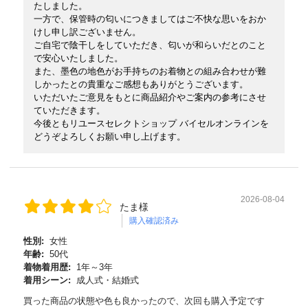
たしました。
一方で、保管時の匂いにつきましてはご不快な思いをおか
けし申し訳ございません。
ご自宅で陰干しをしていただき、匂いが和らいだとのこと
で安心いたしました。
また、墨色の地色がお手持ちのお着物との組み合わせが難
しかったとの貴重なご感想もありがとうございます。
いただいたご意見をもとに商品紹介やご案内の参考にさせ
ていただきます。
今後ともリユースセレクトショップ バイセルオンラインを
どうぞよろしくお願い申し上げます。
2026-08-04
たま様
購入確認済み
性別:
女性
年齢:
50代
着物着用歴:
1年～3年
着用シーン:
成人式・結婚式
買った商品の状態や色も良かったので、次回も購入予定です