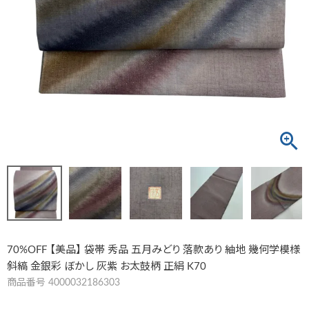
70%OFF 【美品】 袋帯 秀品 五月みどり 落款あり 紬地 幾何学模様
斜縞 金銀彩 ぼかし 灰紫 お太鼓柄 正絹 K70
商品番号
4000032186303