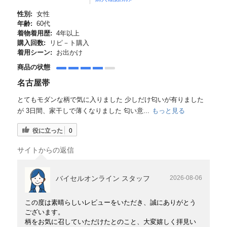
性別:
女性
年齢:
60代
着物着用歴:
4年以上
購入回数:
リピ－ト購入
着用シーン:
お出かけ
商品の状態
名古屋帯
とてもモダンな柄で気に入りました 少しだけ匂いが有りました
が 3日間、家干しで薄くなりました 匂い意...
もっと見る
役に立った
0
サイトからの返信
バイセルオンライン スタッフ
2026-08-06
この度は素晴らしいレビューをいただき、誠にありがとう
ございます。
柄をお気に召していただけたとのこと、大変嬉しく拝見い