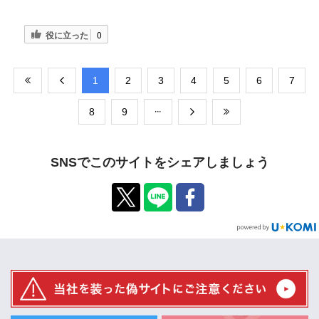
役に立った
0
​1
​2
​3
​4
​5
​6
​7
​8
​9
SNSでこのサイトをシェアしましょう