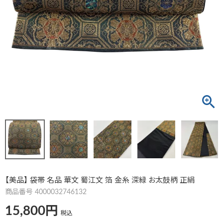
【美品】 袋帯 名品 華文 蜀江文 箔 金糸 深緑 お太鼓柄 正絹
商品番号
4000032746132
15,800
税込