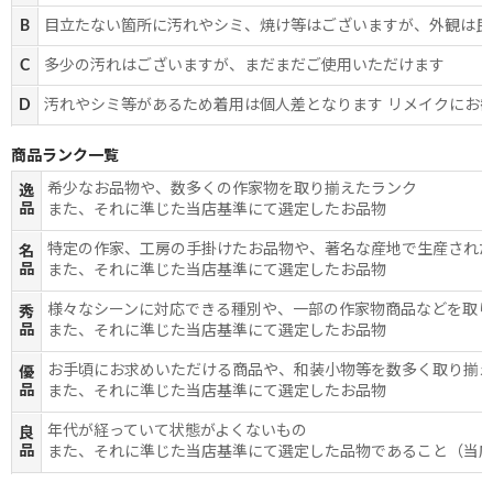
B
目立たない箇所に汚れやシミ、焼け等はございますが、外観は良
C
多少の汚れはございますが、まだまだご使用いただけます
D
汚れやシミ等があるため着用は個人差となります リメイクにお
商品ランク一覧
希少なお品物や、数多くの作家物を取り揃えたランク
逸
品
また、それに準じた当店基準にて選定したお品物
特定の作家、工房の手掛けたお品物や、著名な産地で生産され
名
品
また、それに準じた当店基準にて選定したお品物
様々なシーンに対応できる種別や、一部の作家物商品などを取
秀
品
また、それに準じた当店基準にて選定したお品物
お手頃にお求めいただける商品や、和装小物等を数多く取り揃
優
品
また、それに準じた当店基準にて選定したお品物
年代が経っていて状態がよくないもの
良
品
また、それに準じた当店基準にて選定した品物であること（当