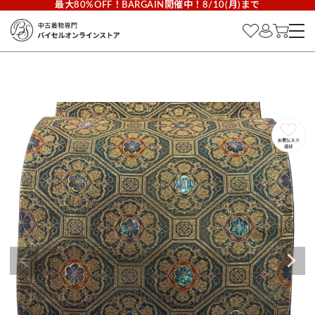
最大80%OFF！BARGAIN開催中！8/10(月)まで