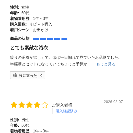
性別:
女性
年齢:
50代
着物着用歴:
1年～3年
購入回数:
リピ－ト購入
着用シーン:
お出かけ
商品の状態
とても素敵な浴衣
絞りの浴衣が欲しくて、ほぼ一目惚れで見ていたお品物でした。
半幅帯とセットになっていてちょっと予算が…...
もっと見る
役に立った
0
2026-08-07
ご購入者様
購入確認済み
性別:
男性
年齢:
50代
着物着用歴:
1年～3年