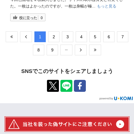
た。一枚はよかったのですが、一枚は身幅が極...
もっと見る
役に立った
0
​1
​2
​3
​4
​5
​6
​7
​8
​9
SNSでこのサイトをシェアしましょう