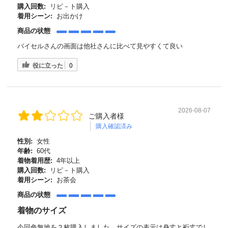
購入回数:
リピ－ト購入
着用シーン:
お出かけ
商品の状態
バイセルさんの画面は他社さんに比べて見やすくて良い
役に立った
0
2026-08-07
ご購入者様
購入確認済み
性別:
女性
年齢:
60代
着物着用歴:
4年以上
購入回数:
リピ－ト購入
着用シーン:
お茶会
商品の状態
着物のサイズ
今回色無地を２枚購入しました。サイズの表示は身丈と裄丈でし