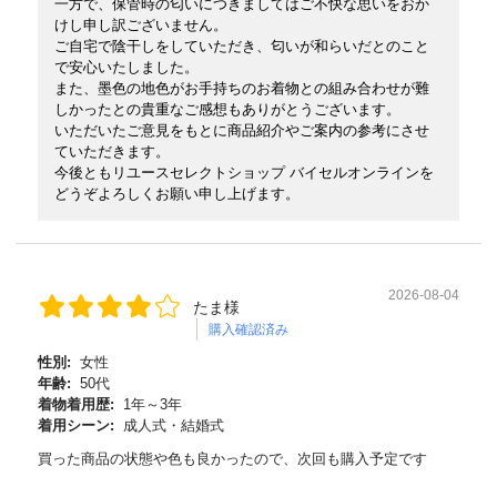
一方で、保管時の匂いにつきましてはご不快な思いをおか
けし申し訳ございません。
ご自宅で陰干しをしていただき、匂いが和らいだとのこと
で安心いたしました。
また、墨色の地色がお手持ちのお着物との組み合わせが難
しかったとの貴重なご感想もありがとうございます。
いただいたご意見をもとに商品紹介やご案内の参考にさせ
ていただきます。
今後ともリユースセレクトショップ バイセルオンラインを
どうぞよろしくお願い申し上げます。
2026-08-04
たま様
購入確認済み
性別:
女性
年齢:
50代
着物着用歴:
1年～3年
着用シーン:
成人式・結婚式
買った商品の状態や色も良かったので、次回も購入予定です