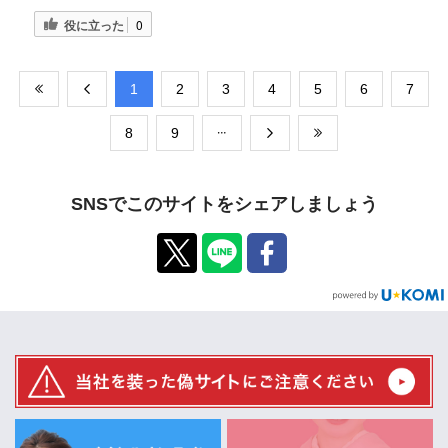
役に立った
0
​1
​2
​3
​4
​5
​6
​7
​8
​9
SNSでこのサイトをシェアしましょう