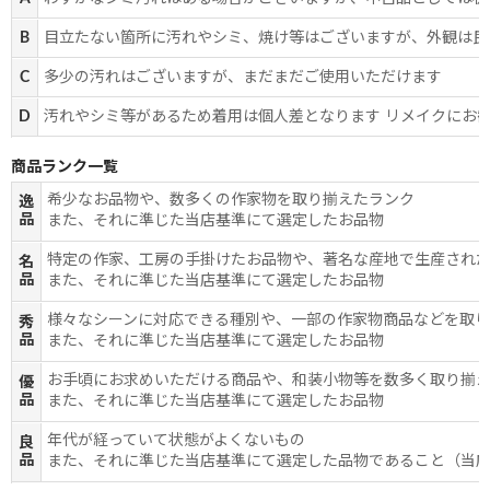
B
目立たない箇所に汚れやシミ、焼け等はございますが、外観は良
C
多少の汚れはございますが、まだまだご使用いただけます
D
汚れやシミ等があるため着用は個人差となります リメイクにお
商品ランク一覧
希少なお品物や、数多くの作家物を取り揃えたランク
逸
品
また、それに準じた当店基準にて選定したお品物
特定の作家、工房の手掛けたお品物や、著名な産地で生産され
名
品
また、それに準じた当店基準にて選定したお品物
様々なシーンに対応できる種別や、一部の作家物商品などを取
秀
品
また、それに準じた当店基準にて選定したお品物
お手頃にお求めいただける商品や、和装小物等を数多く取り揃
優
品
また、それに準じた当店基準にて選定したお品物
年代が経っていて状態がよくないもの
良
品
また、それに準じた当店基準にて選定した品物であること（当