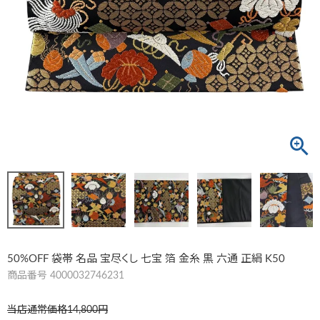
50%OFF 袋帯 名品 宝尽くし 七宝 箔 金糸 黒 六通 正絹 K50
商品番号
4000032746231
当店通常価格
14,800