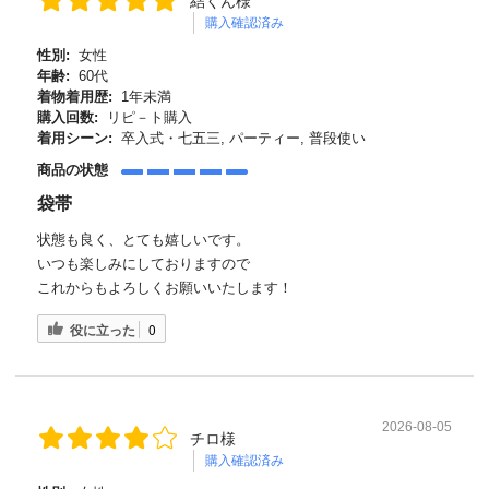
結くん様
購入確認済み
性別:
女性
年齢:
60代
着物着用歴:
1年未満
購入回数:
リピ－ト購入
着用シーン:
卒入式・七五三, パーティー, 普段使い
商品の状態
袋帯
状態も良く、とても嬉しいです。
いつも楽しみにしておりますので
これからもよろしくお願いいたします！
役に立った
0
2026-08-05
チロ様
購入確認済み