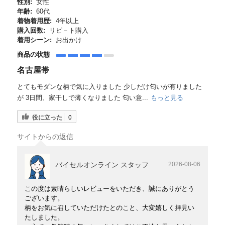
性別:
女性
年齢:
60代
着物着用歴:
4年以上
購入回数:
リピ－ト購入
着用シーン:
お出かけ
商品の状態
名古屋帯
とてもモダンな柄で気に入りました 少しだけ匂いが有りました
が 3日間、家干しで薄くなりました 匂い意...
もっと見る
役に立った
0
サイトからの返信
バイセルオンライン スタッフ
2026-08-06
この度は素晴らしいレビューをいただき、誠にありがとう
ございます。
柄をお気に召していただけたとのこと、大変嬉しく拝見い
たしました。