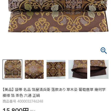
【美品】 袋帯 名品 箔屋清兵衛 落款あり 草木染 葡萄唐草 幾何学
模様 箔 茶色 六通 正絹
商品番号
4000032746248