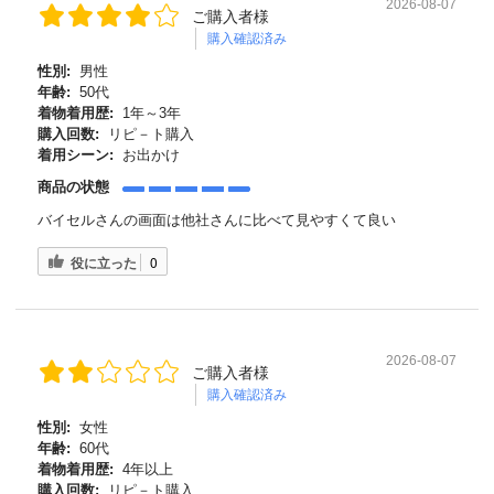
2026-08-07
ご購入者様
購入確認済み
性別:
男性
年齢:
50代
着物着用歴:
1年～3年
購入回数:
リピ－ト購入
着用シーン:
お出かけ
商品の状態
バイセルさんの画面は他社さんに比べて見やすくて良い
役に立った
0
2026-08-07
ご購入者様
購入確認済み
性別:
女性
年齢:
60代
着物着用歴:
4年以上
購入回数:
リピ－ト購入