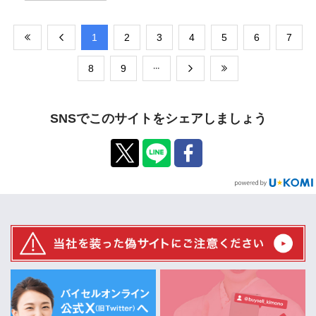
​1
​2
​3
​4
​5
​6
​7
​8
​9
SNSでこのサイトをシェアしましょう