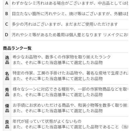
A
わずかなシミ汚れはある場合がございますが、中古品としては状
B
目立たない箇所に汚れやシミ、焼け等はございますが、外観は良
C
多少の汚れはございますが、まだまだご使用いただけます
D
汚れやシミ等があるため着用は個人差となります リメイクにお
商品ランク一覧
希少なお品物や、数多くの作家物を取り揃えたランク
逸
品
また、それに準じた当店基準にて選定したお品物
特定の作家、工房の手掛けたお品物や、著名な産地で生産され
名
品
また、それに準じた当店基準にて選定したお品物
様々なシーンに対応できる種別や、一部の作家物商品などを取
秀
品
また、それに準じた当店基準にて選定したお品物
お手頃にお求めいただける商品や、和装小物等を数多く取り揃
優
品
また、それに準じた当店基準にて選定したお品物
年代が経っていて状態がよくないもの
良
品
また、それに準じた当店基準にて選定した品物であること（当