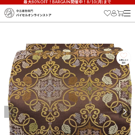
最大80%OFF！BARGAIN開催中！8/10(月)まで