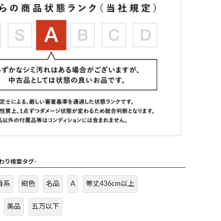
だわり検索タグ-
青系
紺色
名品
A
帯丈436cm以上
美品
五万以下