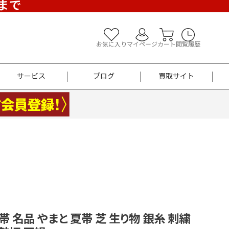
)まで
お気に入り
マイページ
カート
閲覧履歴
サービス
ブログ
買取サイト
よくあるご質問
お買い物診断
半幅帯
帯留め
お召
男性用帯
着物帯
新品
セット
袴
男性用
袋帯 名品 やまと 夏帯 芝 生り物 銀糸 刺繍