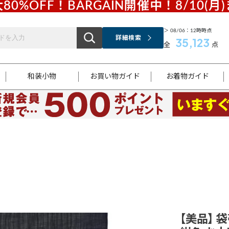
80%OFF！BARGAIN開催中！8/10(月
＞ 08/06：12時時点
詳細検索
35,123
全
点
和装小物
お買い物ガイド
お着物ガイド
ス
お支払いについて
はじめてのお着物ガイド
新規会員登録
着物知識
スタッフブログ
サイズ案内
着物参考サイズ/採寸について
和色チャート集
お問い合わせ
処法
ご返品について
メールマガジンのご登録
着物販売方法について
関連サイト一覧
袋名古屋帯
黒留袖
帯締め
開き名
色留袖
帯揚げ
古屋帯
付下げ
帯締め
丸帯
色無地
作り帯
着物
配送について
商品ランクについて(当店基準)
帯揚げセット
ショール
小紋
浴衣
襦袢
和装コート
【美品】 