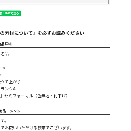
の素材について」を必ずお読みください
商品詳細-
】名品
cm
m
仕立て上がり
ランクA
ン】セミフォーマル（色無地・付下げ）
-商品コメント-
ます。
ルでお使いいただける袋帯でございます。