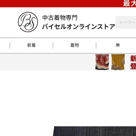
最大
新着
着物
帯
お客様に届くまで
商品お取り寄せサービ
ご注文方法のご案内
お着物がにおう時の対
和装バッグ
訪問着
袋帯
名古屋帯
振袖
反物
梱包方法のご案内
江戸小紋
紬