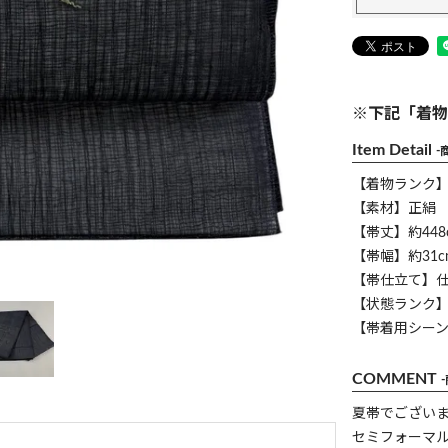
※下記「着物
Item Detail
-
【着物ランク
【素材】正絹
【帯丈】約448
【帯幅】約31c
【帯仕立て】
【状態ランク】
【帯着用シー
COMMENT
夏帯でござい
セミフォーマ