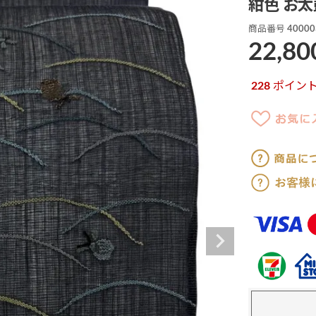
紺色 お太
商品番号
40000
22,80
228
ポイン