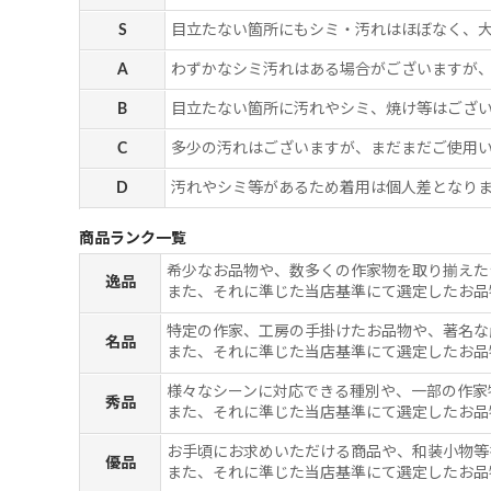
S
目立たない箇所にもシミ・汚れはほぼなく、
A
わずかなシミ汚れはある場合がございますが
B
目立たない箇所に汚れやシミ、焼け等はござ
C
多少の汚れはございますが、まだまだご使用
D
汚れやシミ等があるため着用は個人差となりま
商品ランク一覧
希少なお品物や、数多くの作家物を取り揃えた
逸品
また、それに準じた当店基準にて選定したお品
特定の作家、工房の手掛けたお品物や、著名な
名品
また、それに準じた当店基準にて選定したお品
様々なシーンに対応できる種別や、一部の作家
秀品
また、それに準じた当店基準にて選定したお品
お手頃にお求めいただける商品や、和装小物等
優品
また、それに準じた当店基準にて選定したお品