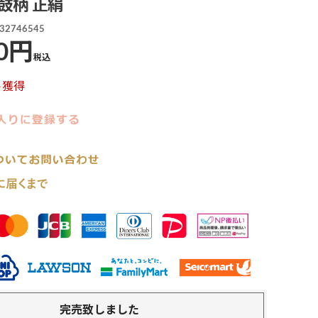
鼓柄 正絹
32746545
0
税込
ト獲得
完売致しました