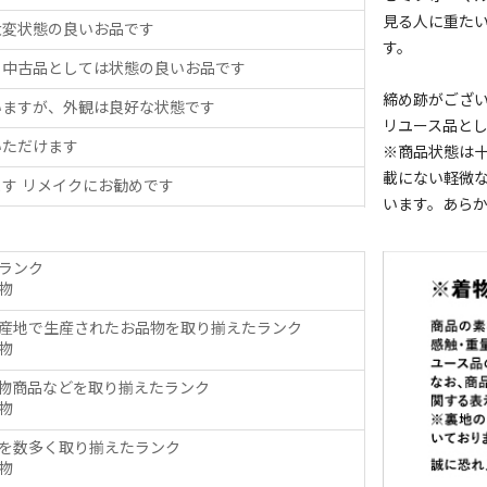
見る人に重た
大変状態の良いお品です
す。
、中古品としては状態の良いお品です
締め跡がござ
いますが、外観は良好な状態です
リユース品と
いただけます
※商品状態は
載にない軽微
す リメイクにお勧めです
います。あら
ランク
物
産地で生産されたお品物を取り揃えたランク
物
物商品などを取り揃えたランク
物
を数多く取り揃えたランク
物