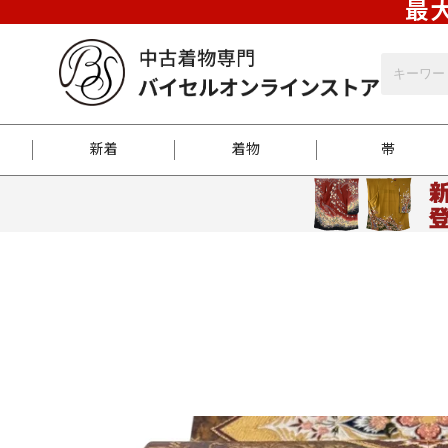
最大
新着
着物
帯
お客様に届くまで
商品お取り寄せサービ
ご注文方法のご案内
お着物がにおう時の対
和装バッグ
訪問着
袋帯
名古屋帯
振袖
反物
梱包方法のご案内
江戸小紋
紬