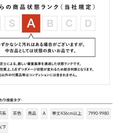
だわり検索タグ-
茶系
茶色
秀品
A
帯丈436cm以上
7990-9980
以下