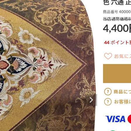
色 六通 正
商品番号
40000
8
当店通常価格
4,400
44
ポイント