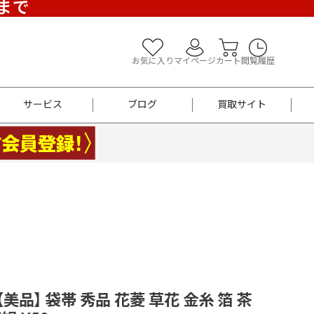
)まで
お気に入り
マイページ
カート
閲覧履歴
サービス
ブログ
買取サイト
よくあるご質問
お買い物診断
半幅帯
帯留め
お召
男性用帯
着物帯
新品
セット
袴
男性用
 【美品】 袋帯 秀品 花菱 草花 金糸 箔 茶