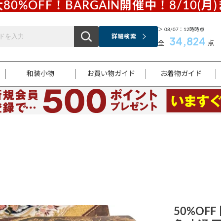
80%OFF！BARGAIN開催中！8/10(月
＞ 08/07：12時時点
詳細検索
34,824
全
点
和装小物
お買い物ガイド
お着物ガイド
ス
お支払いについて
はじめてのお着物ガイド
新規会員登録
着物知識
スタッフブログ
サイズ案内
着物参考サイズ/採寸について
和色チャート集
お問い合わせ
処法
ご返品について
メールマガジンのご登録
着物販売方法について
関連サイト一覧
袋名古屋帯
黒留袖
帯締め
開き名
色留袖
帯揚げ
古屋帯
付下げ
帯締め
丸帯
色無地
作り帯
着物
配送について
商品ランクについて(当店基準)
帯揚げセット
ショール
小紋
浴衣
襦袢
和装コート
50%OFF