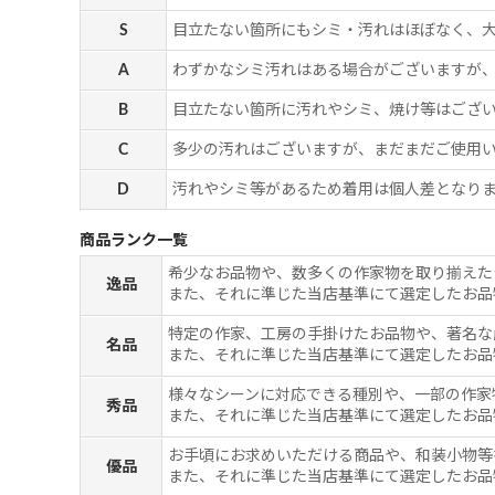
S
目立たない箇所にもシミ・汚れはほぼなく、
A
わずかなシミ汚れはある場合がございますが
B
目立たない箇所に汚れやシミ、焼け等はござ
C
多少の汚れはございますが、まだまだご使用
D
汚れやシミ等があるため着用は個人差となりま
商品ランク一覧
希少なお品物や、数多くの作家物を取り揃えた
逸品
また、それに準じた当店基準にて選定したお品
特定の作家、工房の手掛けたお品物や、著名な
名品
また、それに準じた当店基準にて選定したお品
様々なシーンに対応できる種別や、一部の作家
秀品
また、それに準じた当店基準にて選定したお品
お手頃にお求めいただける商品や、和装小物等
優品
また、それに準じた当店基準にて選定したお品