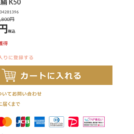
絹 K50
34281396
,800
税込
獲得