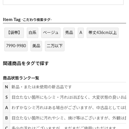
Item Tag
-こだわり検索タグ-
【袋帯】
白系
ベージュ
秀品
A
帯丈436cm以上
7990-9980
美品
二万以下
商品状態ランク一覧
N
新品・または未使用の新古品です
S
目立たない箇所にもシミ・汚れはほぼなく、大変状態の良いお品
A
わずかなシミ汚れはある場合がございますが、中古品としては状
B
目立たない箇所に汚れやシミ、焼け等はございますが、外観は良
C
多少の汚れはございますが、まだまだご使用いただけます