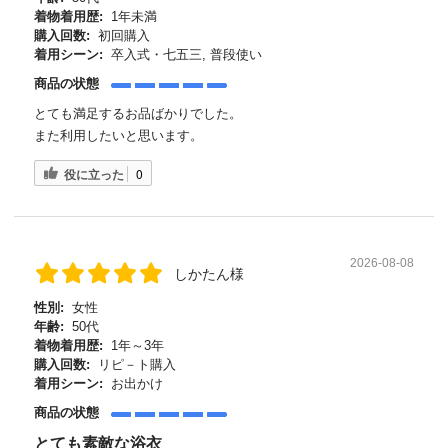
着物着用歴:
1年未満
購入回数:
初回購入
着用シーン:
卒入式・七五三, 普段使い
商品の状態
とても満足するお品ばかりでした。
また利用したいと思います。
役に立った
0
2026-08-08
しかたん様
性別:
女性
年齢:
50代
着物着用歴:
1年～3年
購入回数:
リピ－ト購入
着用シーン:
お出かけ
商品の状態
とても素敵な浴衣