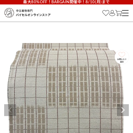
最大80%OFF！BARGAIN開催中！8/10(月)まで