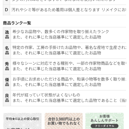
D
汚れやシミ等があるため着用は個人差となります リメイクにお
商品ランク一覧
希少なお品物や、数多くの作家物を取り揃えたランク
逸
品
また、それに準じた当店基準にて選定したお品物
特定の作家、工房の手掛けたお品物や、著名な産地で生産され
名
品
また、それに準じた当店基準にて選定したお品物
様々なシーンに対応できる種別や、一部の作家物商品などを取
秀
品
また、それに準じた当店基準にて選定したお品物
お手頃にお求めいただける商品や、和装小物等を数多く取り揃
優
品
また、それに準じた当店基準にて選定したお品物
年代が経っていて状態がよくないもの
良
品
また、それに準じた当店基準にて選定した品物であること（当