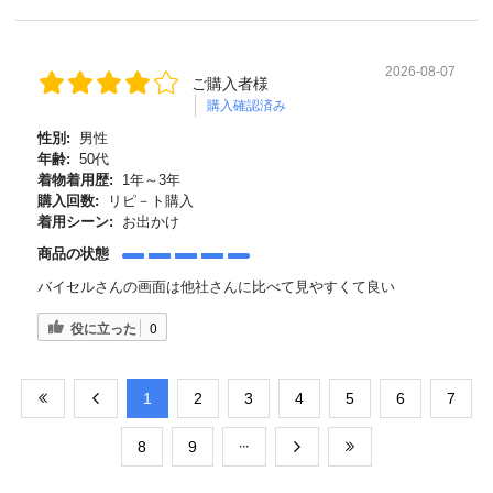
2026-08-07
ご購入者様
購入確認済み
性別:
男性
年齢:
50代
着物着用歴:
1年～3年
購入回数:
リピ－ト購入
着用シーン:
お出かけ
商品の状態
バイセルさんの画面は他社さんに比べて見やすくて良い
役に立った
0
​1
​2
​3
​4
​5
​6
​7
​8
​9