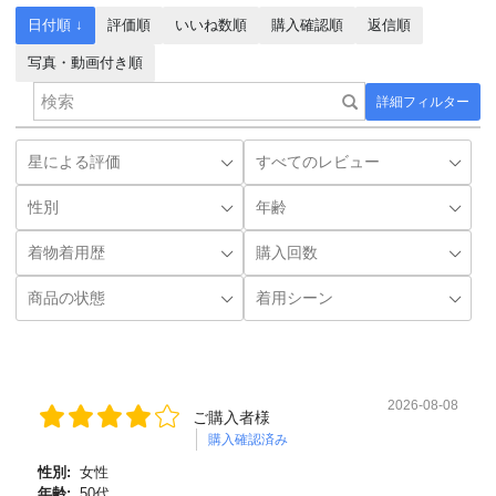
日付順 ↓
評価順
いいね数順
購入確認順
返信順
写真・動画付き順
詳細フィルター
2026-08-08
ご購入者様
購入確認済み
性別:
女性
年齢:
50代