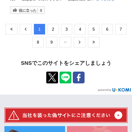
役に立った
0
​1
​2
​3
​4
​5
​6
​7
​8
​9
SNSでこのサイトをシェアしましょう