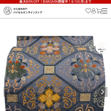
最大80%OFF！BARGAIN開催中！8/10(月)まで