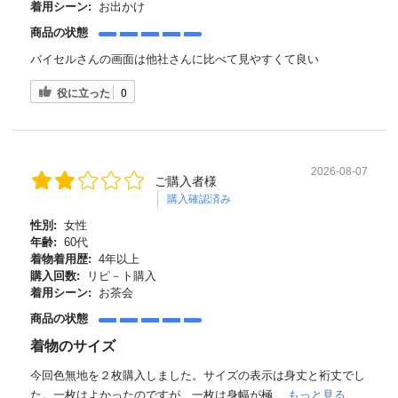
着用シーン:
お出かけ
商品の状態
バイセルさんの画面は他社さんに比べて見やすくて良い
役に立った
0
2026-08-07
ご購入者様
購入確認済み
性別:
女性
年齢:
60代
着物着用歴:
4年以上
購入回数:
リピ－ト購入
着用シーン:
お茶会
商品の状態
着物のサイズ
今回色無地を２枚購入しました。サイズの表示は身丈と裄丈でし
た。一枚はよかったのですが、一枚は身幅が極...
もっと見る