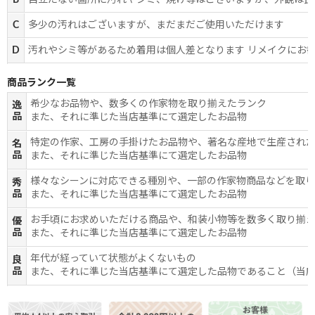
B
目立たない箇所に汚れやシミ、焼け等はございますが、外観は良
C
多少の汚れはございますが、まだまだご使用いただけます
D
汚れやシミ等があるため着用は個人差となります リメイクにお
商品ランク一覧
希少なお品物や、数多くの作家物を取り揃えたランク
逸
品
また、それに準じた当店基準にて選定したお品物
特定の作家、工房の手掛けたお品物や、著名な産地で生産され
名
品
また、それに準じた当店基準にて選定したお品物
様々なシーンに対応できる種別や、一部の作家物商品などを取
秀
品
また、それに準じた当店基準にて選定したお品物
お手頃にお求めいただける商品や、和装小物等を数多く取り揃
優
品
また、それに準じた当店基準にて選定したお品物
年代が経っていて状態がよくないもの
良
品
また、それに準じた当店基準にて選定した品物であること（当