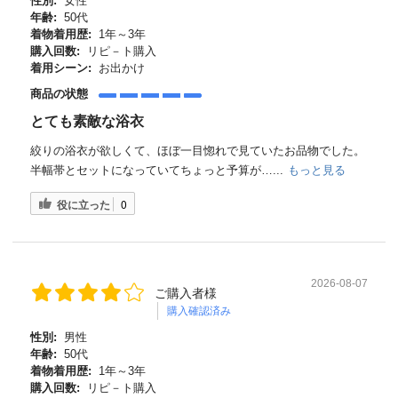
性別:
女性
年齢:
50代
着物着用歴:
1年～3年
購入回数:
リピ－ト購入
着用シーン:
お出かけ
商品の状態
とても素敵な浴衣
絞りの浴衣が欲しくて、ほぼ一目惚れで見ていたお品物でした。
半幅帯とセットになっていてちょっと予算が…...
もっと見る
役に立った
0
2026-08-07
ご購入者様
購入確認済み
性別:
男性
年齢:
50代
着物着用歴:
1年～3年
購入回数:
リピ－ト購入