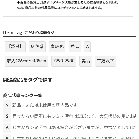
Item Tag
-こだわり検索タグ-
【袋帯】
灰色系
青灰色
秀品
A
帯丈426cm～435cm
7990-9980
美品
二万以下
商品状態ランク一覧
N
新品・または未使用の新古品です
S
目立たない箇所にもシミ・汚れはほぼなく、大変状態の良いお品
A
わずかなシミ汚れはある場合がございますが、中古品としては状