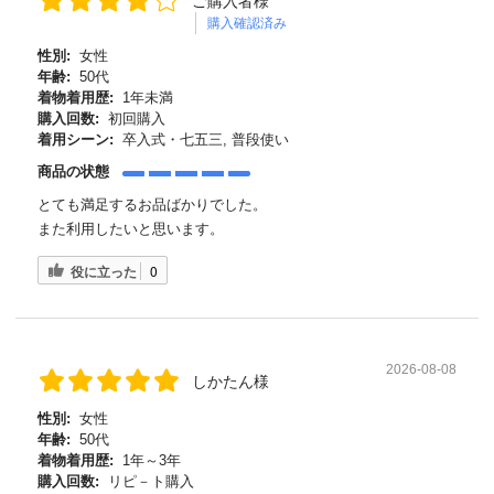
ご購入者様
購入確認済み
性別:
女性
年齢:
50代
着物着用歴:
1年未満
購入回数:
初回購入
着用シーン:
卒入式・七五三, 普段使い
商品の状態
とても満足するお品ばかりでした。
また利用したいと思います。
役に立った
0
2026-08-08
しかたん様
性別:
女性
年齢:
50代
着物着用歴:
1年～3年
購入回数:
リピ－ト購入