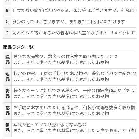
B
目立たない箇所に汚れやシミ、焼け等はございますが、外観は良
C
多少の汚れはございますが、まだまだご使用いただけます
D
汚れやシミ等があるため着用は個人差となります リメイクにお
商品ランク一覧
希少なお品物や、数多くの作家物を取り揃えたランク
逸
品
また、それに準じた当店基準にて選定したお品物
特定の作家、工房の手掛けたお品物や、著名な産地で生産され
名
品
また、それに準じた当店基準にて選定したお品物
様々なシーンに対応できる種別や、一部の作家物商品などを取
秀
品
また、それに準じた当店基準にて選定したお品物
お手頃にお求めいただける商品や、和装小物等を数多く取り揃
優
品
また、それに準じた当店基準にて選定したお品物
年代が経っていて状態がよくないもの
良
品
また、それに準じた当店基準にて選定した品物であること（当