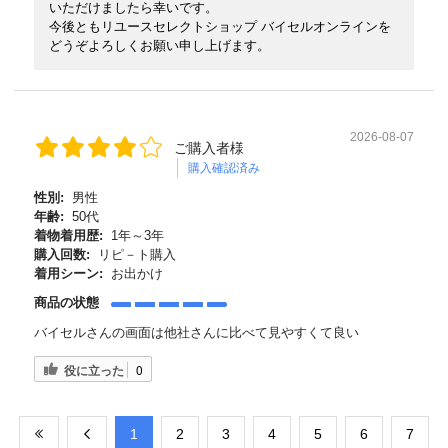
いただけましたら幸いです。
今後ともリユースセレクトショップ バイセルオンラインを
どうぞよろしくお願い申し上げます。
2026-08-07
ご購入者様
購入確認済み
性別:
男性
年齢:
50代
着物着用歴:
1年～3年
購入回数:
リピ－ト購入
着用シーン:
お出かけ
商品の状態
バイセルさんの画面は他社さんに比べて見やすくて良い
役に立った
0
​1
​2
​3
​4
​5
​6
​7