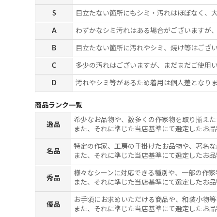
S
目立たない箇所にもシミ・汚れはほぼなく、
A
わずかなシミ汚れはある場合がございますが
B
目立たない箇所に汚れやシミ、焼け等はござ
C
多少の汚れはございますが、まだまだご使用
D
汚れやシミ等があるため着用は個人差となりま
商品ランク一覧
希少なお品物や、数多くの作家物を取り揃えた
逸品
また、それに準じた当店基準にて選定したお品
特定の作家、工房の手掛けたお品物や、著名な
名品
また、それに準じた当店基準にて選定したお品
様々なシーンに対応できる種別や、一部の作家
秀品
また、それに準じた当店基準にて選定したお品
お手頃にお求めいただける商品や、和装小物等
優品
また、それに準じた当店基準にて選定したお品