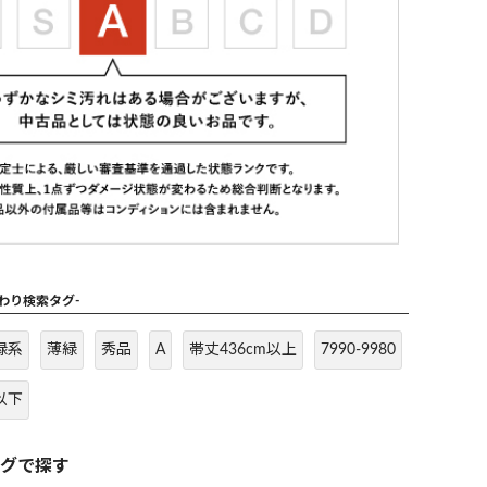
だわり検索タグ-
緑系
薄緑
秀品
A
帯丈436cm以上
7990-9980
以下