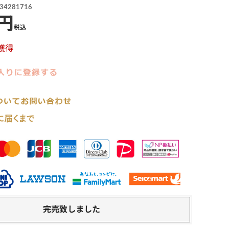
34281716
税込
獲得
完売致しました