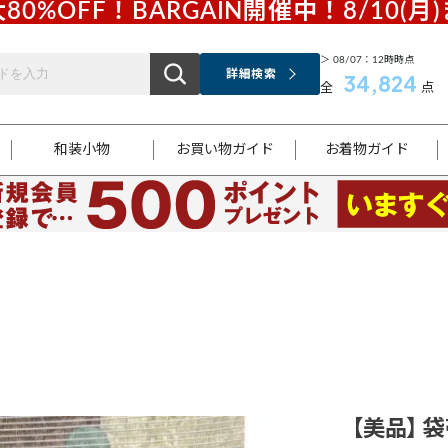
80%OFF！BARGAIN開催中！8/10(月
＞ 08/07：12時時点
詳細検索
34,824
全
点
和装小物
お買い物ガイド
お着物ガイド
ス
お支払いについて
はじめてのお着物ガイド
新規会員登録
着物知識
スタッフブログ
サイズ案内
着物参考サイズ/採寸について
和色チャート集
お問い合わせ
処法
ご返品について
メールマガジンのご登録
着物販売方法について
関連サイト一覧
袋名古屋帯
黒留袖
帯締め
開き名
色留袖
帯揚げ
古屋帯
付下げ
帯締め
丸帯
色無地
作り帯
着物
配送について
商品ランクについて(当店基準)
帯揚げセット
ショール
小紋
浴衣
襦袢
和装コート
【美品】 