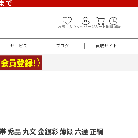
)まで
お気に入り
マイページ
カート
閲覧履歴
サービス
ブログ
買取サイト
よくあるご質問
お買い物診断
半幅帯
帯留め
お召
男性用帯
着物帯
新品
セット
袴
男性用
袋帯 秀品 丸文 金銀彩 薄緑 六通 正絹