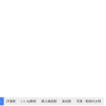
↓
評価順
いいね数順
購入確認順
返信順
写真・動画付き順