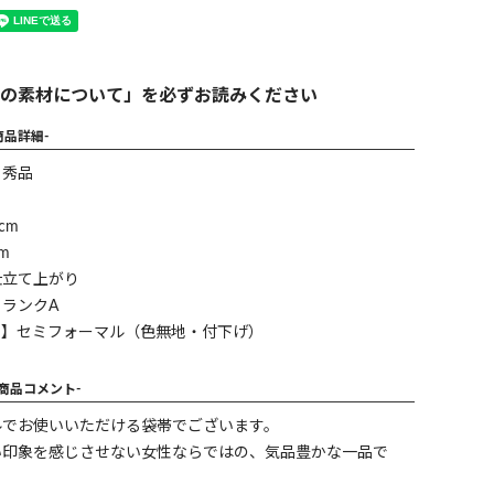
の素材について」を必ずお読みください
商品詳細-
】秀品
cm
m
仕立て上がり
ランクA
ン】セミフォーマル（色無地・付下げ）
-商品コメント-
ルでお使いいただける袋帯でございます。
い印象を感じさせない女性ならではの、気品豊かな一品で