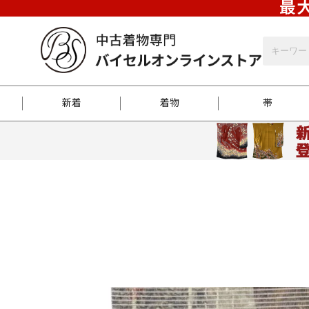
最大
新着
着物
帯
お客様に届くまで
商品お取り寄せサービ
ご注文方法のご案内
お着物がにおう時の対
和装バッグ
訪問着
袋帯
名古屋帯
振袖
反物
梱包方法のご案内
江戸小紋
紬