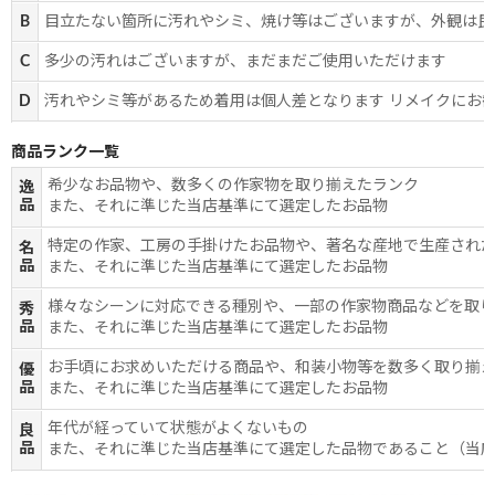
B
目立たない箇所に汚れやシミ、焼け等はございますが、外観は良
C
多少の汚れはございますが、まだまだご使用いただけます
D
汚れやシミ等があるため着用は個人差となります リメイクにお
商品ランク一覧
希少なお品物や、数多くの作家物を取り揃えたランク
逸
品
また、それに準じた当店基準にて選定したお品物
特定の作家、工房の手掛けたお品物や、著名な産地で生産され
名
品
また、それに準じた当店基準にて選定したお品物
様々なシーンに対応できる種別や、一部の作家物商品などを取
秀
品
また、それに準じた当店基準にて選定したお品物
お手頃にお求めいただける商品や、和装小物等を数多く取り揃
優
品
また、それに準じた当店基準にて選定したお品物
年代が経っていて状態がよくないもの
良
品
また、それに準じた当店基準にて選定した品物であること（当