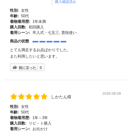
購入確認済み
性別:
女性
年齢:
50代
着物着用歴:
1年未満
購入回数:
初回購入
着用シーン:
卒入式・七五三, 普段使い
商品の状態
とても満足するお品ばかりでした。
また利用したいと思います。
役に立った
0
2026-08-08
しかたん様
性別:
女性
年齢:
50代
着物着用歴:
1年～3年
購入回数:
リピ－ト購入
着用シーン:
お出かけ