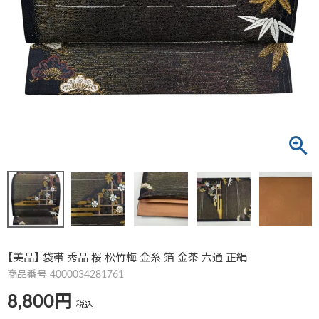
【美品】 袋帯 秀品 桜 松竹梅 金糸 箔 金茶 六通 正絹
商品番号
4000034281761
8,800
税込