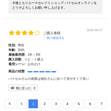
今後ともリユースセレクトショップ バイセルオンラインを
どうぞよろしくお願い申し上げます。
2026-08-07
ご購入者様
購入確認済み
性別:
男性
年齢:
50代
着物着用歴:
1年～3年
購入回数:
リピ－ト購入
着用シーン:
お出かけ
商品の状態
バイセルさんの画面は他社さんに比べて見やすくて良い
役に立った
0
​1
​2
​3
​4
​5
​6
​7