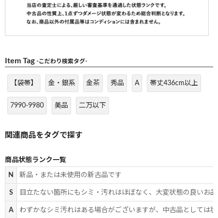
Item Tag
-こだわり検索タグ-
【袋帯】
金・銀系
金茶
秀品
A
帯丈436cm以上
7990-9980
美品
二万以下
商品状態ランク一覧
N
新品・または未使用の新古品です
S
目立たない箇所にもシミ・汚れはほぼなく、大変状態の良いお品
A
わずかなシミ汚れはある場合がございますが、中古品としては状