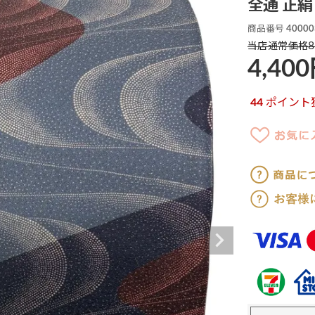
全通 正絹 
商品番号
40000
8
当店通常価格
4,400
44
ポイント