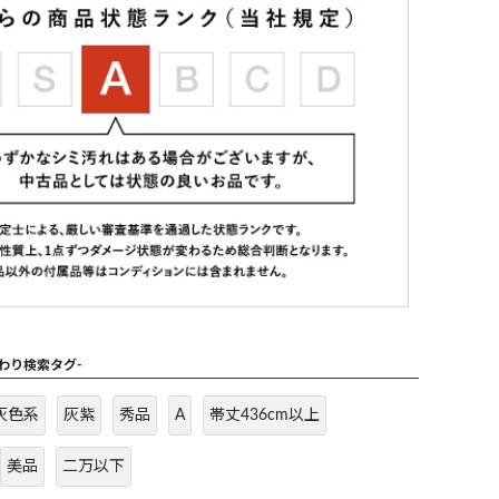
だわり検索タグ-
灰色系
灰紫
秀品
A
帯丈436cm以上
美品
二万以下