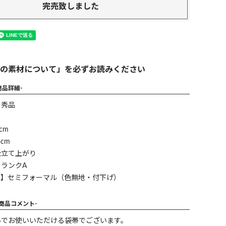
完売致しました
の素材について」を必ずお読みください
商品詳細-
】秀品
cm
cm
仕立て上がり
ランクA
ン】セミフォーマル（色無地・付下げ）
-商品コメント-
ルでお使いいただける袋帯でございます。