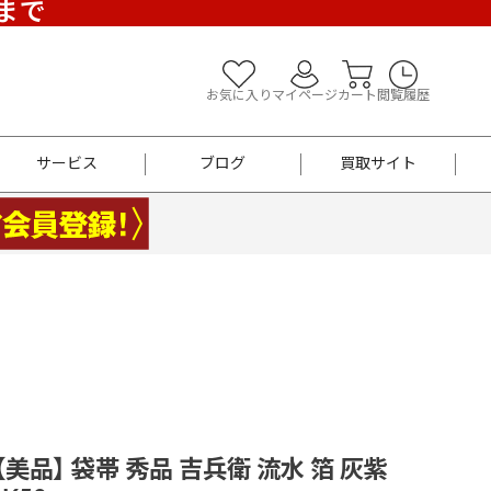
)まで
お気に入り
マイページ
カート
閲覧履歴
サービス
ブログ
買取サイト
よくあるご質問
お買い物診断
半幅帯
帯留め
お召
男性用帯
着物帯
新品
セット
袴
男性用
 【美品】 袋帯 秀品 吉兵衛 流水 箔 灰紫