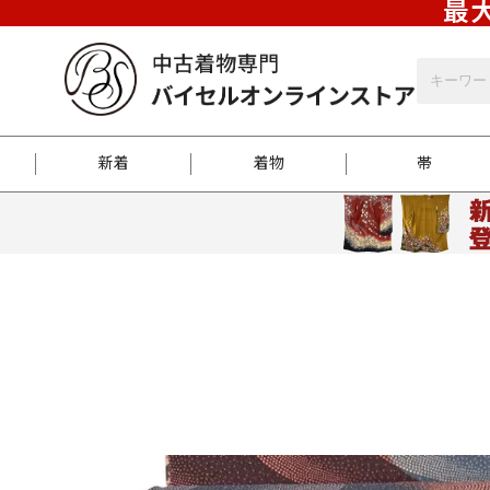
最大
新着
着物
帯
お客様に届くまで
商品お取り寄せサービ
ご注文方法のご案内
お着物がにおう時の対
和装バッグ
訪問着
袋帯
名古屋帯
振袖
反物
梱包方法のご案内
江戸小紋
紬