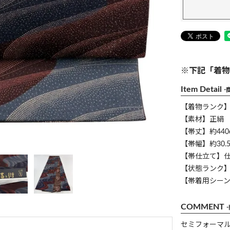
※下記「着物
Item Detail
-
【着物ランク
【素材】正絹
【帯丈】約440
【帯幅】約30.5
【帯仕立て】
【状態ランク】
【帯着用シー
COMMENT
セミフォーマ