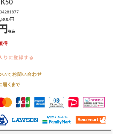
K50
34281877
,800
税込
獲得