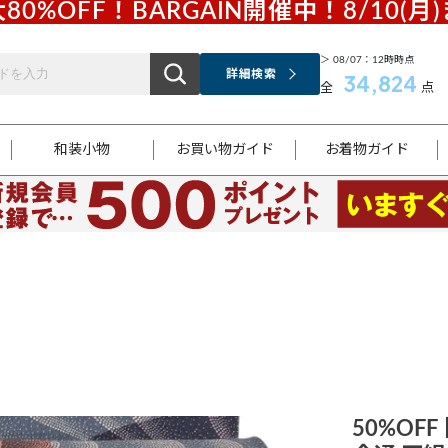
80%OFF！BARGAIN開催中！8/10(月
＞ 08/07：12時時点
詳細検索
34,824
全
点
和装小物
お買い物ガイド
お着物ガイド
ス
お支払いについて
はじめてのお着物ガイド
新規会員登録
着物知識
スタッフブログ
サイズ案内
着物参考サイズ/採寸について
和色チャート集
お問い合わせ
処法
ご返品について
メールマガジンのご登録
着物販売方法について
関連サイト一覧
袋名古屋帯
黒留袖
帯締め
開き名
色留袖
帯揚げ
古屋帯
付下げ
帯締め
丸帯
色無地
作り帯
着物
配送について
商品ランクについて(当店基準)
帯揚げセット
ショール
小紋
浴衣
襦袢
和装コート
50%OFF