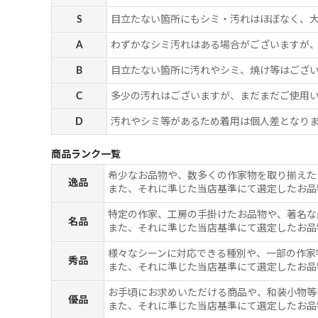
S
目立たない箇所にもシミ・汚れはほぼなく、
A
わずかなシミ汚れはある場合がございますが
B
目立たない箇所に汚れやシミ、焼け等はござ
C
多少の汚れはございますが、まだまだご使用
D
汚れやシミ等があるため着用は個人差となりま
商品ランク一覧
希少なお品物や、数多くの作家物を取り揃えた
逸品
また、それに準じた当店基準にて選定したお品
特定の作家、工房の手掛けたお品物や、著名な
名品
また、それに準じた当店基準にて選定したお品
様々なシーンに対応できる種別や、一部の作家
秀品
また、それに準じた当店基準にて選定したお品
お手頃にお求めいただける商品や、和装小物等
優品
また、それに準じた当店基準にて選定したお品