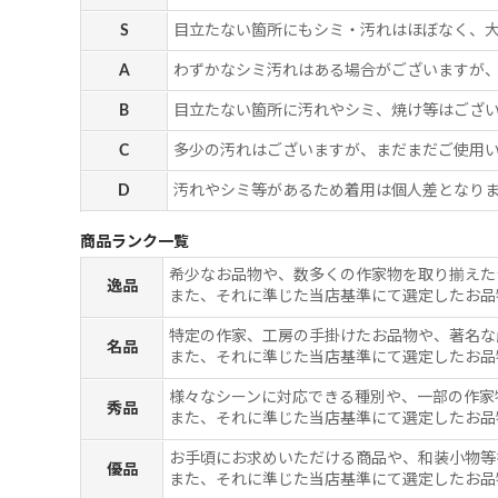
S
目立たない箇所にもシミ・汚れはほぼなく、
A
わずかなシミ汚れはある場合がございますが
B
目立たない箇所に汚れやシミ、焼け等はござ
C
多少の汚れはございますが、まだまだご使用
D
汚れやシミ等があるため着用は個人差となりま
商品ランク一覧
希少なお品物や、数多くの作家物を取り揃えた
逸品
また、それに準じた当店基準にて選定したお品
特定の作家、工房の手掛けたお品物や、著名な
名品
また、それに準じた当店基準にて選定したお品
様々なシーンに対応できる種別や、一部の作家
秀品
また、それに準じた当店基準にて選定したお品
お手頃にお求めいただける商品や、和装小物等
優品
また、それに準じた当店基準にて選定したお品