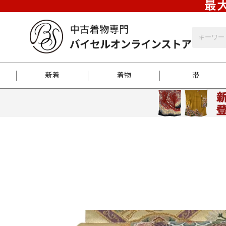
最大
新着
着物
帯
お客様に届くまで
商品お取り寄せサービ
ご注文方法のご案内
お着物がにおう時の対
和装バッグ
訪問着
袋帯
名古屋帯
振袖
反物
梱包方法のご案内
江戸小紋
紬