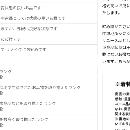
格式高いお席
大変状態の良いお品です
たします。
、中古品としては状態の良いお品です
締め跡がござ
いますが、外観は良好な状態です
中無地所々に
いただけます
リユース品と
※商品状態は
す リメイクにお勧めです
載にない軽微
います。あら
ランク
物
産地で生産されたお品物を取り揃えたランク
物
物商品などを取り揃えたランク
物
を数多く取り揃えたランク
物