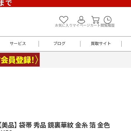
)まで
お気に入り
マイページ
カート
閲覧履歴
サービス
ブログ
買取サイト
よくあるご質問
お買い物診断
半幅帯
帯留め
お召
男性用帯
着物帯
新品
セット
袴
男性用
 【美品】 袋帯 秀品 鏡裏華紋 金糸 箔 金色