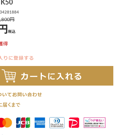
K50
34281884
,800
税込
獲得