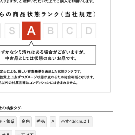
だわり検索タグ-
金・銀系
金色
秀品
A
帯丈436cm以上