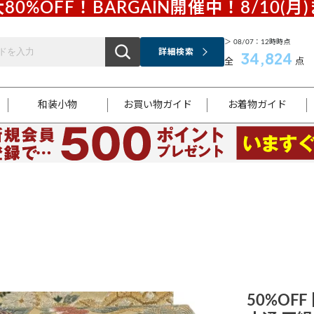
80%OFF！BARGAIN開催中！8/10(月
＞ 08/07：12時時点
詳細検索
34,824
全
点
和装小物
お買い物ガイド
お着物ガイド
ス
お支払いについて
はじめてのお着物ガイド
新規会員登録
着物知識
スタッフブログ
サイズ案内
着物参考サイズ/採寸について
和色チャート集
お問い合わせ
処法
ご返品について
メールマガジンのご登録
着物販売方法について
関連サイト一覧
袋名古屋帯
黒留袖
帯締め
開き名
色留袖
帯揚げ
古屋帯
付下げ
帯締め
丸帯
色無地
作り帯
着物
配送について
商品ランクについて(当店基準)
帯揚げセット
ショール
小紋
浴衣
襦袢
和装コート
50%OFF