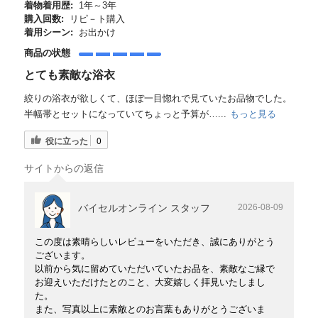
着物着用歴:
1年～3年
購入回数:
リピ－ト購入
着用シーン:
お出かけ
商品の状態
とても素敵な浴衣
絞りの浴衣が欲しくて、ほぼ一目惚れで見ていたお品物でした。
半幅帯とセットになっていてちょっと予算が…...
もっと見る
役に立った
0
サイトからの返信
バイセルオンライン スタッフ
2026-08-09
この度は素晴らしいレビューをいただき、誠にありがとう
ございます。
以前から気に留めていただいていたお品を、素敵なご縁で
お迎えいただけたとのこと、大変嬉しく拝見いたしまし
た。
また、写真以上に素敵とのお言葉もありがとうございま