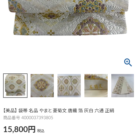
【美品】 袋帯 名品 やまと 菱菊文 唐織 箔 灰白 六通 正絹
商品番号
4000037393805
15,800
税込