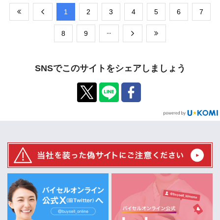
​1
​2
​3
​4
​5
​6
​7
​8
​9
SNSでこのサイトをシェアしましょう