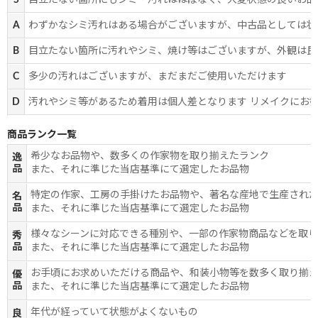
S
目立たない箇所にもシミ・汚れはほぼなく、大変状態の良いお品
A
わずかなシミ汚れはある場合がございますが、中古品としては状
B
目立たない箇所に汚れやシミ、焼け等はございますが、外観は良
C
多少の汚れはございますが、まだまだご使用いただけます
D
汚れやシミ等があるため着用は個人差となります リメイクにお
商品ランク一覧
希少なお品物や、数多くの作家物を取り揃えたランク
逸
品
また、それに準じた当店基準にて選定したお品物
特定の作家、工房の手掛けたお品物や、著名な産地で生産され
名
品
また、それに準じた当店基準にて選定したお品物
様々なシーンに対応できる種別や、一部の作家物商品などを取
秀
品
また、それに準じた当店基準にて選定したお品物
お手頃にお求めいただける商品や、和装小物等を数多く取り揃
優
品
また、それに準じた当店基準にて選定したお品物
年代が経っていて状態がよくないもの
良