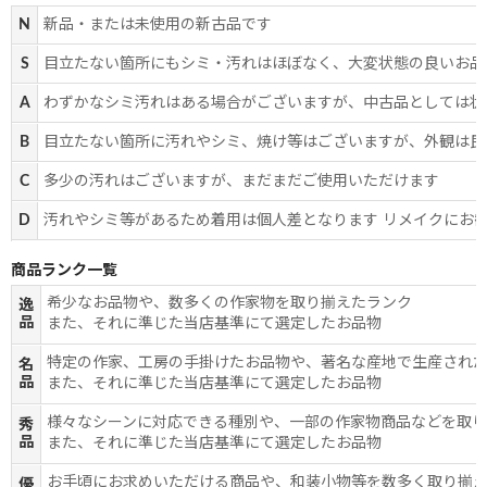
N
新品・または未使用の新古品です
S
目立たない箇所にもシミ・汚れはほぼなく、大変状態の良いお品
A
わずかなシミ汚れはある場合がございますが、中古品としては状
B
目立たない箇所に汚れやシミ、焼け等はございますが、外観は良
C
多少の汚れはございますが、まだまだご使用いただけます
D
汚れやシミ等があるため着用は個人差となります リメイクにお
商品ランク一覧
希少なお品物や、数多くの作家物を取り揃えたランク
逸
品
また、それに準じた当店基準にて選定したお品物
特定の作家、工房の手掛けたお品物や、著名な産地で生産され
名
品
また、それに準じた当店基準にて選定したお品物
様々なシーンに対応できる種別や、一部の作家物商品などを取
秀
品
また、それに準じた当店基準にて選定したお品物
お手頃にお求めいただける商品や、和装小物等を数多く取り揃
優