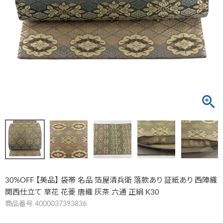
30%OFF 【美品】 袋帯 名品 箔屋清兵衛 落款あり 証紙あり 西陣織
関西仕立て 草花 花菱 唐織 灰茶 六通 正絹 K30
商品番号
4000037393836