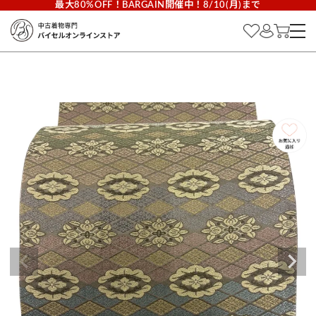
最大80%OFF！BARGAIN開催中！8/10(月)まで