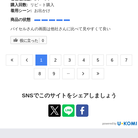
購入回数:
リピ－ト購入
着用シーン:
お出かけ
商品の状態
バイセルさんの画面は他社さんに比べて見やすくて良い
役に立った
0
​1
​2
​3
​4
​5
​6
​7
​8
​9
SNSでこのサイトをシェアしましょう