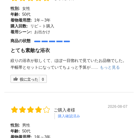
性別:
女性
年齢:
50代
着物着用歴:
1年～3年
購入回数:
リピ－ト購入
着用シーン:
お出かけ
商品の状態
とても素敵な浴衣
絞りの浴衣が欲しくて、ほぼ一目惚れで見ていたお品物でした。
半幅帯とセットになっていてちょっと予算が…...
もっと見る
役に立った
0
2026-08-07
ご購入者様
購入確認済み
性別:
男性
年齢:
50代
着物着用歴:
1年～3年