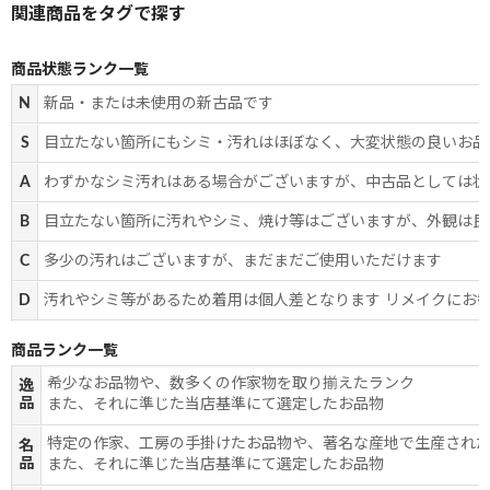
商品状態ランク一覧
N
新品・または未使用の新古品です
S
目立たない箇所にもシミ・汚れはほぼなく、大変状態の良いお品
A
わずかなシミ汚れはある場合がございますが、中古品としては状
B
目立たない箇所に汚れやシミ、焼け等はございますが、外観は良
C
多少の汚れはございますが、まだまだご使用いただけます
D
汚れやシミ等があるため着用は個人差となります リメイクにお
商品ランク一覧
希少なお品物や、数多くの作家物を取り揃えたランク
逸
品
また、それに準じた当店基準にて選定したお品物
特定の作家、工房の手掛けたお品物や、著名な産地で生産され
名
品
また、それに準じた当店基準にて選定したお品物