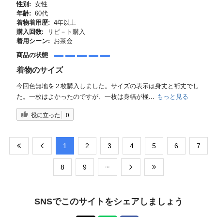
性別:
女性
年齢:
60代
着物着用歴:
4年以上
購入回数:
リピ－ト購入
着用シーン:
お茶会
商品の状態
着物のサイズ
今回色無地を２枚購入しました。サイズの表示は身丈と裄丈でし
た。一枚はよかったのですが、一枚は身幅が極...
もっと見る
役に立った
0
​1
​2
​3
​4
​5
​6
​7
​8
​9
SNSでこのサイトをシェアしましょう