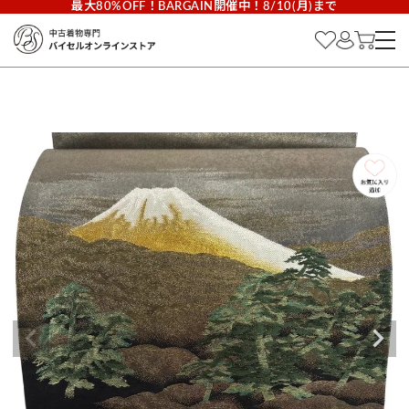
最大80%OFF！BARGAIN開催中！8/10(月)まで