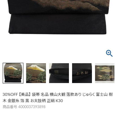
30%OFF 【美品】 袋帯 名品 横山大観 落款あり じゅらく 富士山 樹
木 金銀糸 箔 黒 お太鼓柄 正絹 K30
商品番号
4000037393898