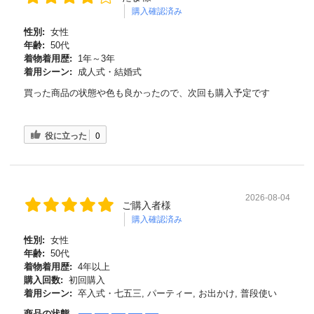
購入確認済み
性別:
女性
年齢:
50代
着物着用歴:
1年～3年
着用シーン:
成人式・結婚式
買った商品の状態や色も良かったので、次回も購入予定です
役に立った
0
2026-08-04
ご購入者様
購入確認済み
性別:
女性
年齢:
50代
着物着用歴:
4年以上
購入回数:
初回購入
着用シーン:
卒入式・七五三, パーティー, お出かけ, 普段使い
商品の状態