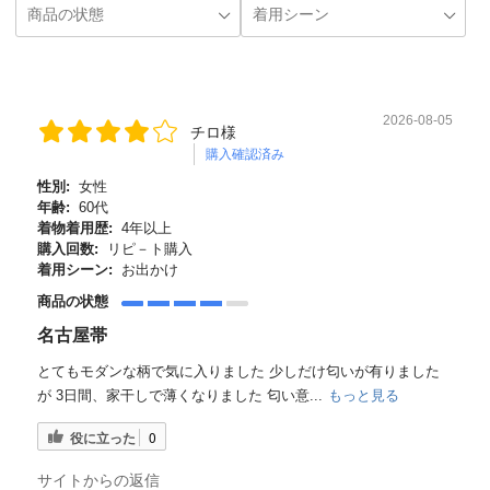
2026-08-05
チロ様
購入確認済み
性別:
女性
年齢:
60代
着物着用歴:
4年以上
購入回数:
リピ－ト購入
着用シーン:
お出かけ
商品の状態
名古屋帯
とてもモダンな柄で気に入りました 少しだけ匂いが有りました
が 3日間、家干しで薄くなりました 匂い意...
もっと見る
役に立った
0
サイトからの返信