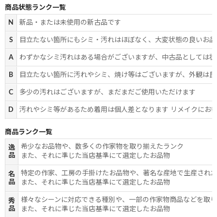
商品状態ランク一覧
N
新品・または未使用の新古品です
S
目立たない箇所にもシミ・汚れはほぼなく、大変状態の良いお品
A
わずかなシミ汚れはある場合がございますが、中古品としては状
B
目立たない箇所に汚れやシミ、焼け等はございますが、外観は良
C
多少の汚れはございますが、まだまだご使用いただけます
D
汚れやシミ等があるため着用は個人差となります リメイクにお
商品ランク一覧
希少なお品物や、数多くの作家物を取り揃えたランク
逸
品
また、それに準じた当店基準にて選定したお品物
特定の作家、工房の手掛けたお品物や、著名な産地で生産され
名
品
また、それに準じた当店基準にて選定したお品物
様々なシーンに対応できる種別や、一部の作家物商品などを取
秀
品
また、それに準じた当店基準にて選定したお品物