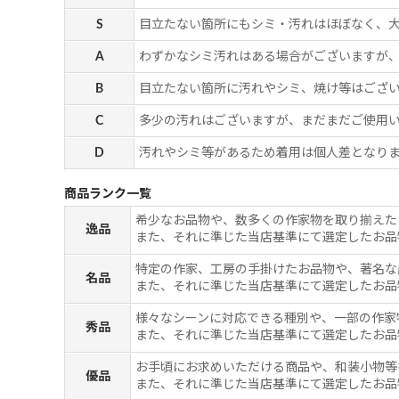
S
目立たない箇所にもシミ・汚れはほぼなく、
A
わずかなシミ汚れはある場合がございますが
B
目立たない箇所に汚れやシミ、焼け等はござ
C
多少の汚れはございますが、まだまだご使用
D
汚れやシミ等があるため着用は個人差となりま
商品ランク一覧
希少なお品物や、数多くの作家物を取り揃えた
逸品
また、それに準じた当店基準にて選定したお品
特定の作家、工房の手掛けたお品物や、著名な
名品
また、それに準じた当店基準にて選定したお品
様々なシーンに対応できる種別や、一部の作家
秀品
また、それに準じた当店基準にて選定したお品
お手頃にお求めいただける商品や、和装小物等
優品
また、それに準じた当店基準にて選定したお品