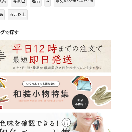
茶系
薄茶色
逸品
A
帯丈426cm～435cm
品
五万以上