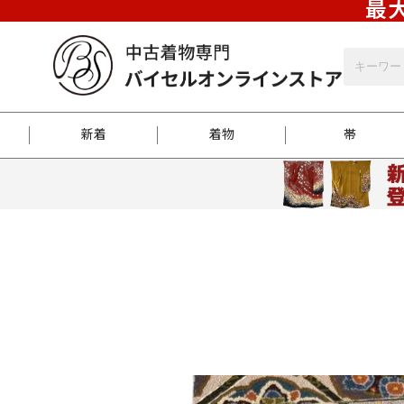
最大
新着
着物
帯
お客様に届くまで
商品お取り寄せサービ
ご注文方法のご案内
お着物がにおう時の対
和装バッグ
訪問着
袋帯
名古屋帯
振袖
反物
梱包方法のご案内
江戸小紋
紬