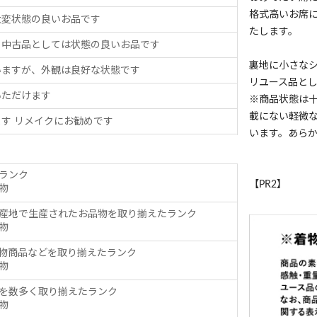
格式高いお席
大変状態の良いお品です
たします。
、中古品としては状態の良いお品です
裏地に小さな
いますが、外観は良好な状態です
リユース品と
いただけます
※商品状態は
載にない軽微
す リメイクにお勧めです
います。あら
ランク
【PR2】
物
産地で生産されたお品物を取り揃えたランク
物
物商品などを取り揃えたランク
物
を数多く取り揃えたランク
物