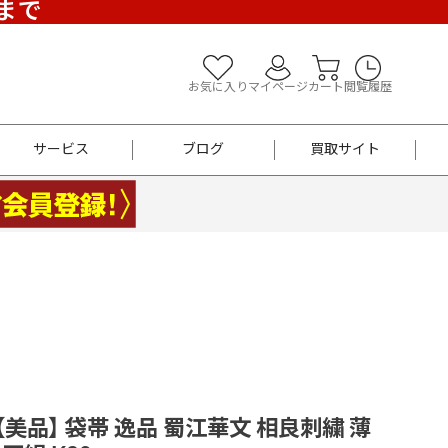
)まで
お気に入り
マイページ
カート
閲覧履歴
サービス
ブログ
買取サイト
よくあるご質問
お買い物診断
半幅帯
帯留め
お召
男性用帯
着物帯
新品
セット
袴
男性用
F 【美品】 袋帯 逸品 蜀江華文 相良刺繍 薄