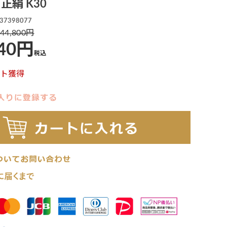
正絹 K30
37398077
44,800
40
税込
ト獲得