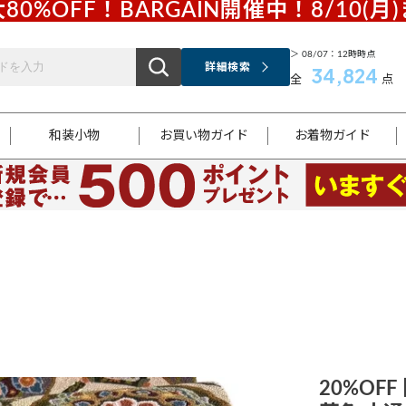
80%OFF！BARGAIN開催中！8/10(月
＞ 08/07：12時時点
詳細検索
34,824
全
点
和装小物
お買い物ガイド
お着物ガイド
ス
お支払いについて
はじめてのお着物ガイド
新規会員登録
着物知識
スタッフブログ
サイズ案内
着物参考サイズ/採寸について
和色チャート集
お問い合わせ
処法
ご返品について
メールマガジンのご登録
着物販売方法について
関連サイト一覧
袋名古屋帯
黒留袖
帯締め
開き名
色留袖
帯揚げ
古屋帯
付下げ
帯締め
丸帯
色無地
作り帯
着物
配送について
商品ランクについて(当店基準)
帯揚げセット
ショール
小紋
浴衣
襦袢
和装コート
20%OF