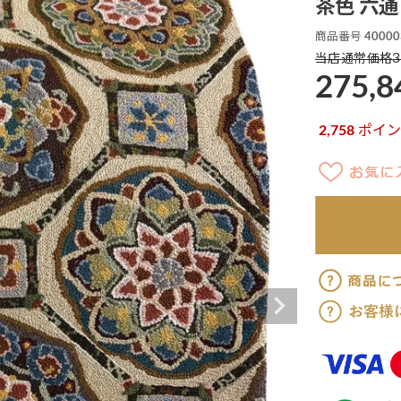
茶色 六通 
商品番号
40000
3
当店通常価格
275,8
2,758
ポイン