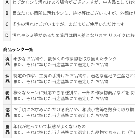
A
わずかなシミ汚れはある場合がございますが、中古品としては状
B
目立たない箇所に汚れやシミ、焼け等はございますが、外観は良
C
多少の汚れはございますが、まだまだご使用いただけます
D
汚れやシミ等があるため着用は個人差となります リメイクにお
商品ランク一覧
希少なお品物や、数多くの作家物を取り揃えたランク
逸
品
また、それに準じた当店基準にて選定したお品物
特定の作家、工房の手掛けたお品物や、著名な産地で生産され
名
品
また、それに準じた当店基準にて選定したお品物
様々なシーンに対応できる種別や、一部の作家物商品などを取
秀
品
また、それに準じた当店基準にて選定したお品物
お手頃にお求めいただける商品や、和装小物等を数多く取り揃
優
品
また、それに準じた当店基準にて選定したお品物
年代が経っていて状態がよくないもの
良
品
また、それに準じた当店基準にて選定した品物であること（当