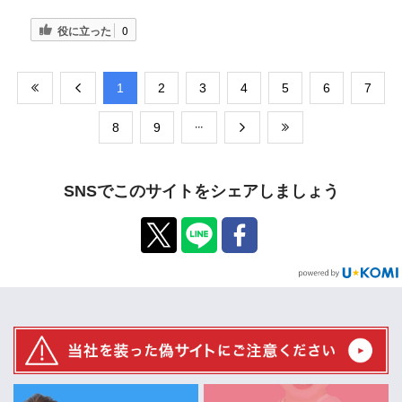
役に立った
0
​1
​2
​3
​4
​5
​6
​7
​8
​9
SNSでこのサイトをシェアしましょう