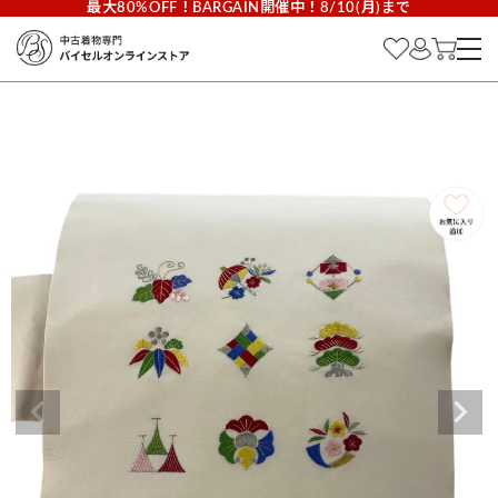
最大80%OFF！BARGAIN開催中！8/10(月)まで