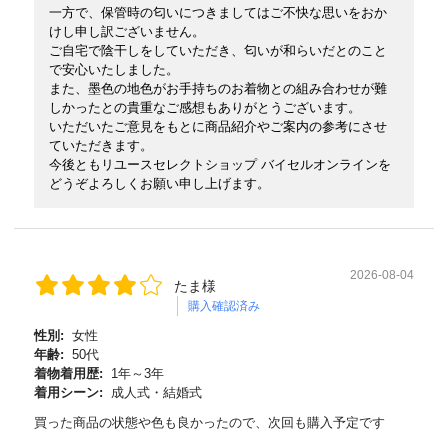
一方で、保管時の匂いにつきましてはご不快な思いをおか
けし申し訳ございません。
ご自宅で陰干しをしていただき、匂いが和らいだとのこと
で安心いたしました。
また、墨色の地色がお手持ちのお着物との組み合わせが難
しかったとの貴重なご感想もありがとうございます。
いただいたご意見をもとに商品紹介やご案内の参考にさせ
ていただきます。
今後ともリユースセレクトショップ バイセルオンラインを
どうぞよろしくお願い申し上げます。
2026-08-04
たま様
購入確認済み
性別:
女性
年齢:
50代
着物着用歴:
1年～3年
着用シーン:
成人式・結婚式
買った商品の状態や色も良かったので、次回も購入予定です