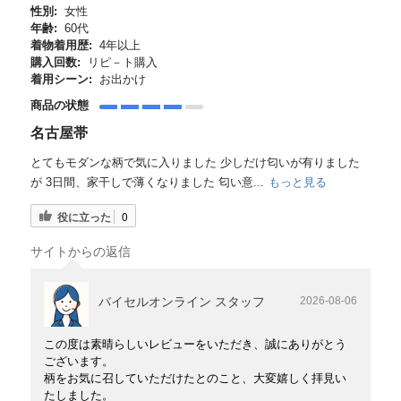
性別:
女性
年齢:
60代
着物着用歴:
4年以上
購入回数:
リピ－ト購入
着用シーン:
お出かけ
商品の状態
名古屋帯
とてもモダンな柄で気に入りました 少しだけ匂いが有りました
が 3日間、家干しで薄くなりました 匂い意...
もっと見る
役に立った
0
サイトからの返信
バイセルオンライン スタッフ
2026-08-06
この度は素晴らしいレビューをいただき、誠にありがとう
ございます。
柄をお気に召していただけたとのこと、大変嬉しく拝見い
たしました。