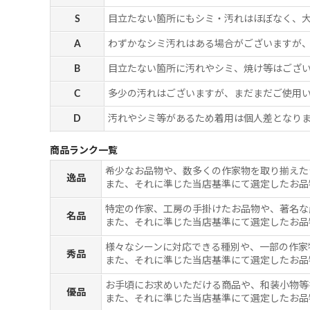
S
目立たない箇所にもシミ・汚れはほぼなく、
A
わずかなシミ汚れはある場合がございますが
B
目立たない箇所に汚れやシミ、焼け等はござ
C
多少の汚れはございますが、まだまだご使用
D
汚れやシミ等があるため着用は個人差となりま
商品ランク一覧
希少なお品物や、数多くの作家物を取り揃えた
逸品
また、それに準じた当店基準にて選定したお品
特定の作家、工房の手掛けたお品物や、著名な
名品
また、それに準じた当店基準にて選定したお品
様々なシーンに対応できる種別や、一部の作家
秀品
また、それに準じた当店基準にて選定したお品
お手頃にお求めいただける商品や、和装小物等
優品
また、それに準じた当店基準にて選定したお品