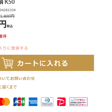
 K50
34281334
1,800
税込
獲得