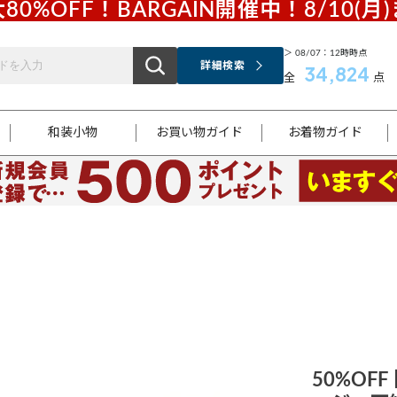
80%OFF！BARGAIN開催中！8/10(月
＞ 08/07：12時時点
詳細検索
34,824
全
点
和装小物
お買い物ガイド
お着物ガイド
ス
お支払いについて
はじめてのお着物ガイド
新規会員登録
着物知識
スタッフブログ
サイズ案内
着物参考サイズ/採寸について
和色チャート集
お問い合わせ
処法
ご返品について
メールマガジンのご登録
着物販売方法について
関連サイト一覧
袋名古屋帯
黒留袖
帯締め
開き名
色留袖
帯揚げ
古屋帯
付下げ
帯締め
丸帯
色無地
作り帯
着物
配送について
商品ランクについて(当店基準)
帯揚げセット
ショール
小紋
浴衣
襦袢
和装コート
50%OFF