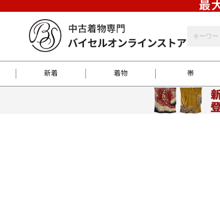
最大
新着
着物
帯
お客様に届くまで
商品お取り寄せサービ
ご注文方法のご案内
お着物がにおう時の対
和装バッグ
訪問着
袋帯
名古屋帯
振袖
反物
梱包方法のご案内
江戸小紋
紬