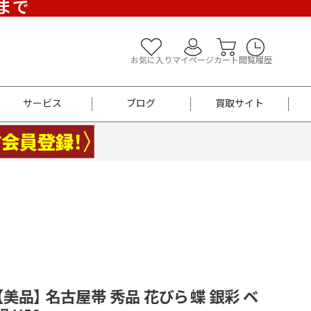
)まで
お気に入り
マイページ
カート
閲覧履歴
サービス
ブログ
買取サイト
よくあるご質問
お買い物診断
半幅帯
帯留め
お召
男性用帯
着物帯
新品
セット
袴
男性用
 【美品】 名古屋帯 秀品 花びら 蝶 銀彩 ベ