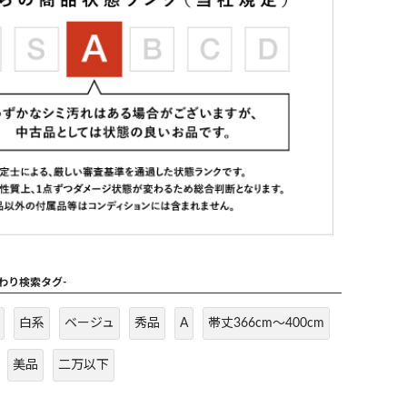
だわり検索タグ-
白系
ベージュ
秀品
A
帯丈366cm～400cm
美品
二万以下