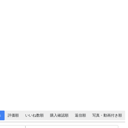
↓
評価順
いいね数順
購入確認順
返信順
写真・動画付き順