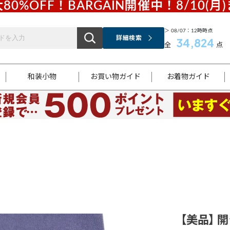
80%OFF！BARGAIN開催中！8/10(月
＞ 08/07：12時時点
詳細検索
34,824
全
点
和装小物
お買い物ガイド
お着物ガイド
ス
お支払いについて
はじめてのお着物ガイド
新規会員登録
着物知識
スタッフブログ
サイズ案内
着物参考サイズ/採寸について
和色チャート集
お問い合わせ
処法
ご返品について
メールマガジンのご登録
着物販売方法について
関連サイト一覧
袋名古屋帯
黒留袖
帯締め
開き名
色留袖
帯揚げ
古屋帯
付下げ
帯締め
丸帯
色無地
作り帯
着物
配送について
商品ランクについて(当店基準)
帯揚げセット
ショール
小紋
浴衣
襦袢
和装コート
【美品】 