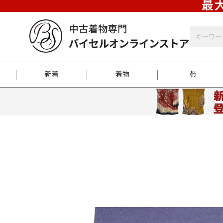
最大
新着
着物
帯
お客様に届くまで
商品お取り寄せサービ
ご注文方法のご案内
お着物がにおう時の対
和装バッグ
訪問着
袋帯
名古屋帯
振袖
反物
梱包方法のご案内
江戸小紋
紬