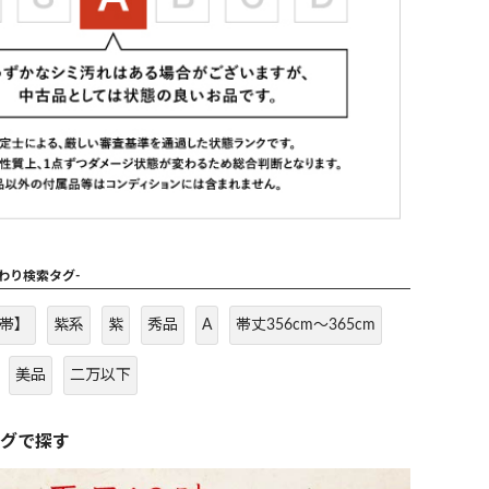
だわり検索タグ-
帯】
紫系
紫
秀品
A
帯丈356cm～365cm
美品
二万以下