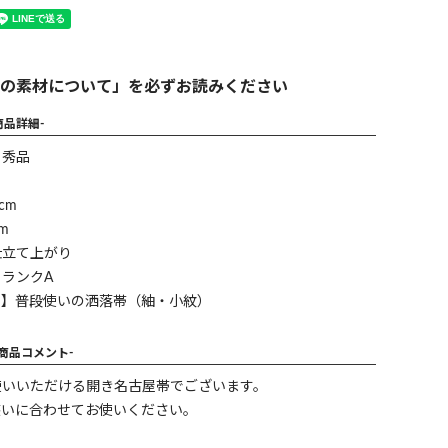
の素材について」を必ずお読みください
商品詳細-
】秀品
cm
m
仕立て上がり
ランクA
ン】普段使いの洒落帯（紬・小紋）
-商品コメント-
使いいただける開き名古屋帯でございます。
装いに合わせてお使いください。