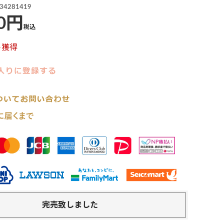
34281419
0
税込
ト獲得
完売致しました