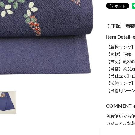
※下記「着物
Item Detail
-
【着物ランク
【素材】正絹
【帯丈】約360
【帯幅】約31c
【帯仕立て】
【状態ランク】
【帯着用シー
COMMENT
普段使いでお
カジュアルな