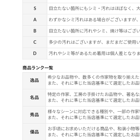
S
目立たない箇所にもシミ・汚れはほぼなく、
A
わずかなシミ汚れはある場合がございますが
B
目立たない箇所に汚れやシミ、焼け等はござ
C
多少の汚れはございますが、まだまだご使用
D
汚れやシミ等があるため着用は個人差となりま
商品ランク一覧
希少なお品物や、数多くの作家物を取り揃えた
逸品
また、それに準じた当店基準にて選定したお品
特定の作家、工房の手掛けたお品物や、著名な
名品
また、それに準じた当店基準にて選定したお品
様々なシーンに対応できる種別や、一部の作家
秀品
また、それに準じた当店基準にて選定したお品
お手頃にお求めいただける商品や、和装小物等
優品
また、それに準じた当店基準にて選定したお品