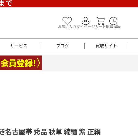
)まで
お気に入り
マイページ
カート
閲覧履歴
サービス
ブログ
買取サイト
よくあるご質問
お買い物診断
半幅帯
帯留め
お召
男性用帯
着物帯
新品
セット
袴
男性用
開き名古屋帯 秀品 秋草 縮緬 紫 正絹