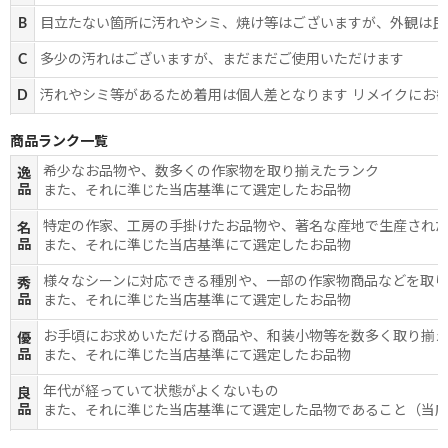
B
目立たない箇所に汚れやシミ、焼け等はございますが、外観は良
C
多少の汚れはございますが、まだまだご使用いただけます
D
汚れやシミ等があるため着用は個人差となります リメイクにお
商品ランク一覧
希少なお品物や、数多くの作家物を取り揃えたランク
逸
品
また、それに準じた当店基準にて選定したお品物
特定の作家、工房の手掛けたお品物や、著名な産地で生産され
名
品
また、それに準じた当店基準にて選定したお品物
様々なシーンに対応できる種別や、一部の作家物商品などを取
秀
品
また、それに準じた当店基準にて選定したお品物
お手頃にお求めいただける商品や、和装小物等を数多く取り揃
優
品
また、それに準じた当店基準にて選定したお品物
年代が経っていて状態がよくないもの
良
品
また、それに準じた当店基準にて選定した品物であること（当