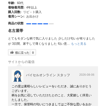
年齢:
60代
着物着用歴:
4年以上
購入回数:
リピ－ト購入
着用シーン:
お出かけ
商品の状態
名古屋帯
とてもモダンな柄で気に入りました 少しだけ匂いが有りました
が 3日間、家干しで薄くなりました 匂い意...
もっと見る
役に立った
0
サイトからの返信
バイセルオンライン スタッフ
2026-08-06
この度は素晴らしいレビューをいただき、誠にありがとう
ございます。
柄をお気に召していただけたとのこと、大変嬉しく拝見い
たしました。
一方で、保管時の匂いにつきましてはご不快な思いをおか