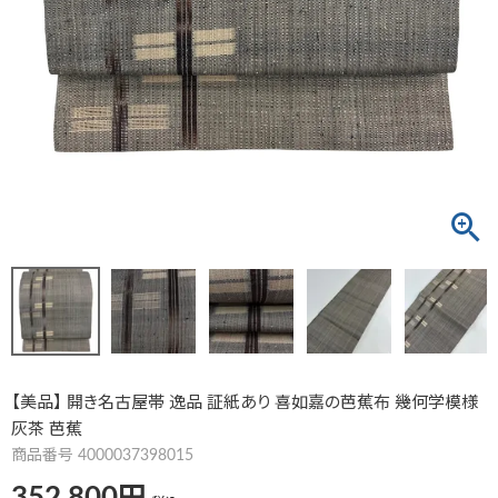
【美品】 開き名古屋帯 逸品 証紙あり 喜如嘉の芭蕉布 幾何学模様
灰茶 芭蕉
商品番号
4000037398015