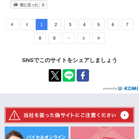
役に立った
0
​1
​2
​3
​4
​5
​6
​7
​8
​9
SNSでこのサイトをシェアしましょう