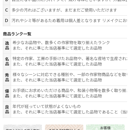
B
目立たない箇所に汚れやシミ、焼け等はございますが、外観は良
C
多少の汚れはございますが、まだまだご使用いただけます
D
汚れやシミ等があるため着用は個人差となります リメイクにお
商品ランク一覧
希少なお品物や、数多くの作家物を取り揃えたランク
逸
品
また、それに準じた当店基準にて選定したお品物
特定の作家、工房の手掛けたお品物や、著名な産地で生産され
名
品
また、それに準じた当店基準にて選定したお品物
様々なシーンに対応できる種別や、一部の作家物商品などを取
秀
品
また、それに準じた当店基準にて選定したお品物
お手頃にお求めいただける商品や、和装小物等を数多く取り揃
優
品
また、それに準じた当店基準にて選定したお品物
年代が経っていて状態がよくないもの
良
品
また、それに準じた当店基準にて選定した品物であること（当