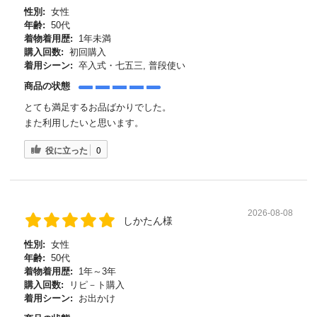
性別:
女性
年齢:
50代
着物着用歴:
1年未満
購入回数:
初回購入
着用シーン:
卒入式・七五三, 普段使い
商品の状態
とても満足するお品ばかりでした。
また利用したいと思います。
役に立った
0
2026-08-08
しかたん様
性別:
女性
年齢:
50代
着物着用歴:
1年～3年
購入回数:
リピ－ト購入
着用シーン:
お出かけ