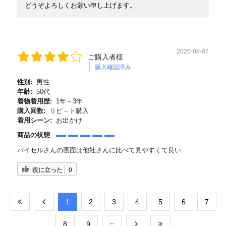
どうぞよろしくお願い申し上げます。
2026-08-07
ご購入者様
購入確認済み
性別:
男性
年齢:
50代
着物着用歴:
1年～3年
購入回数:
リピ－ト購入
着用シーン:
お出かけ
商品の状態
バイセルさんの画面は他社さんに比べて見やすくて良い
役に立った
0
​1
​2
​3
​4
​5
​6
​7
​8
​9