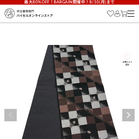
最大80%OFF！BARGAIN開催中！8/10(月)まで