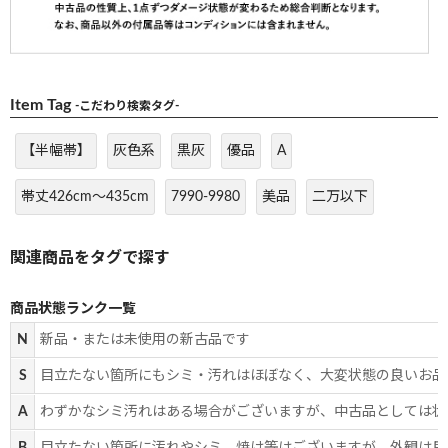
Item Tag
-こだわり検索タグ-
【半幅帯】
灰色系
黒灰
優品
A
帯丈426cm～435cm
7990-9980
美品
二万以下
商品状態ランク一覧
N
新品・または未使用の新古品です
S
目立たない箇所にもシミ・汚れはほぼなく、大変状態の良いお品
A
わずかなシミ汚れはある場合がございますが、中古品としては状