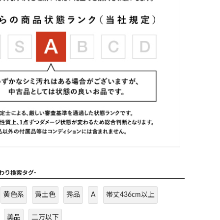
だわり検索タグ-
黄色系
黄土色
秀品
A
帯丈436cm以上
美品
二万以下