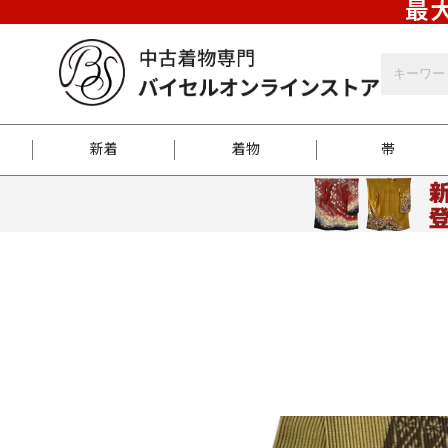
最大
新着
着物
帯
お客様に届くまで
商品お取り寄せサービ
ご注文方法のご案内
お着物がにおう時の対
和装バッグ
訪問着
袋帯
名古屋帯
振袖
反物
梱包方法のご案内
江戸小紋
紬