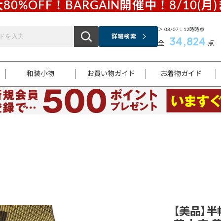
80%OFF！BARGAIN開催中！8/10(月
＞ 08/07：12時時点
詳細検索
34,824
全
点
和装小物
お買い物ガイド
お着物ガイド
ス
お支払いについて
はじめてのお着物ガイド
新規会員登録
着物知識
スタッフブログ
サイズ案内
着物参考サイズ/採寸について
和色チャート集
お問い合わせ
処法
ご返品について
メールマガジンのご登録
着物販売方法について
関連サイト一覧
袋名古屋帯
黒留袖
帯締め
開き名
色留袖
帯揚げ
古屋帯
付下げ
帯締め
丸帯
色無地
作り帯
着物
配送について
商品ランクについて(当店基準)
帯揚げセット
ショール
小紋
浴衣
襦袢
和装コート
【美品】半