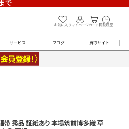
)まで
お気に入り
マイページ
カート
閲覧履歴
サービス
ブログ
買取サイト
よくあるご質問
お買い物診断
半幅帯
帯留め
お召
男性用帯
着物帯
新品
セット
袴
男性用
幅帯 秀品 証紙あり 本場筑前博多織 草