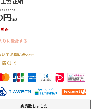
黄土色 正絹
15166773
0
税込
ト獲得
完売致しました