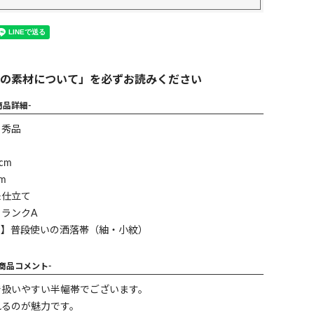
の素材について」を必ずお読みください
商品詳細-
】秀品
cm
m
未仕立て
ランクA
ン】普段使いの洒落帯（紬・小紋）
-商品コメント-
で扱いやすい半幅帯でございます。
れるのが魅力です。