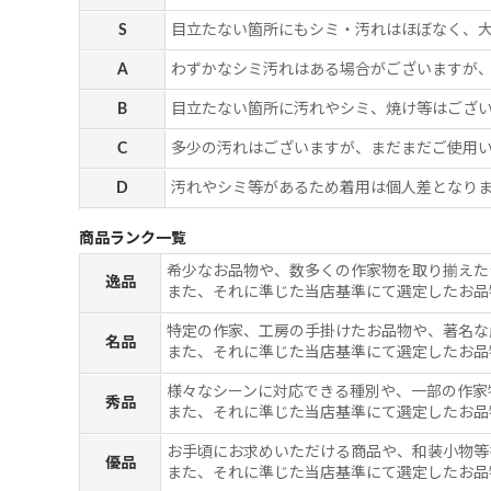
S
目立たない箇所にもシミ・汚れはほぼなく、
A
わずかなシミ汚れはある場合がございますが
B
目立たない箇所に汚れやシミ、焼け等はござ
C
多少の汚れはございますが、まだまだご使用
D
汚れやシミ等があるため着用は個人差となりま
商品ランク一覧
希少なお品物や、数多くの作家物を取り揃えた
逸品
また、それに準じた当店基準にて選定したお品
特定の作家、工房の手掛けたお品物や、著名な
名品
また、それに準じた当店基準にて選定したお品
様々なシーンに対応できる種別や、一部の作家
秀品
また、それに準じた当店基準にて選定したお品
お手頃にお求めいただける商品や、和装小物等
優品
また、それに準じた当店基準にて選定したお品