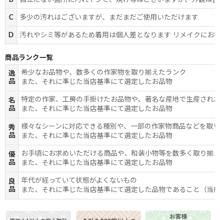
B
目立たない箇所に汚れやシミ、焼け等はございますが、外観は良
C
多少の汚れはございますが、まだまだご使用いただけます
D
汚れやシミ等があるため着用は個人差となります リメイクにお
商品ランク一覧
希少なお品物や、数多くの作家物を取り揃えたランク
逸
品
また、それに準じた当店基準にて選定したお品物
特定の作家、工房の手掛けたお品物や、著名な産地で生産され
名
品
また、それに準じた当店基準にて選定したお品物
様々なシーンに対応できる種別や、一部の作家物商品などを取
秀
品
また、それに準じた当店基準にて選定したお品物
お手頃にお求めいただける商品や、和装小物等を数多く取り揃
優
品
また、それに準じた当店基準にて選定したお品物
年代が経っていて状態がよくないもの
良
品
また、それに準じた当店基準にて選定した品物であること（当