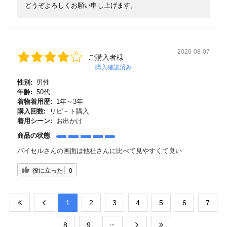
どうぞよろしくお願い申し上げます。
2026-08-07
ご購入者様
購入確認済み
性別:
男性
年齢:
50代
着物着用歴:
1年～3年
購入回数:
リピ－ト購入
着用シーン:
お出かけ
商品の状態
バイセルさんの画面は他社さんに比べて見やすくて良い
役に立った
0
​1
​2
​3
​4
​5
​6
​7
​8
​9