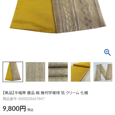
【美品】半幅帯 優品 縞 幾何学模様 箔 クリーム 化繊
商品番号
4000028667847
9,800
税込