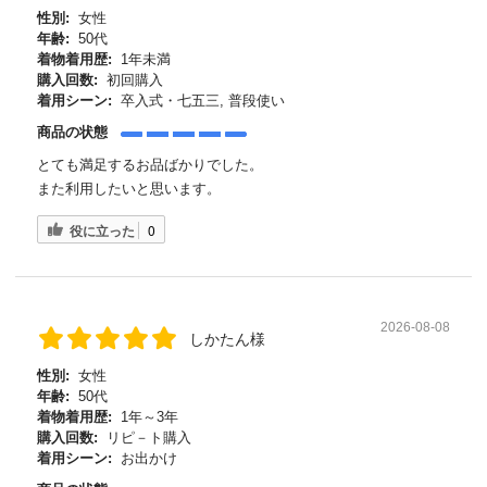
性別:
女性
年齢:
50代
着物着用歴:
1年未満
購入回数:
初回購入
着用シーン:
卒入式・七五三, 普段使い
商品の状態
とても満足するお品ばかりでした。
また利用したいと思います。
役に立った
0
2026-08-08
しかたん様
性別:
女性
年齢:
50代
着物着用歴:
1年～3年
購入回数:
リピ－ト購入
着用シーン:
お出かけ