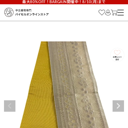
最大80%OFF！BARGAIN開催中！8/10(月)まで