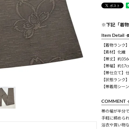
※下記「着物
Item Detail
-
【着物ランク
【素材】化繊
【帯丈】約356
【帯幅】約17c
【帯仕立て】
【状態ランク】
【帯着用シー
COMMENT
帯の幅が半分
手軽に締めら
浴衣や買い物