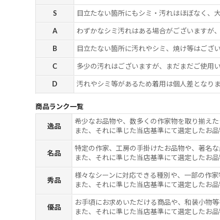
S
目立たない箇所にもシミ・汚れはほぼなく、
A
わずかなシミ汚れはある場合がございますが
B
目立たない箇所に汚れやシミ、焼け等はござ
C
多少の汚れはございますが、まだまだご使用
D
汚れやシミ等があるため着用は個人差となりま
商品ランク一覧
希少なお品物や、数多くの作家物を取り揃えた
逸品
また、それに準じた当店基準にて選定したお品
特定の作家、工房の手掛けたお品物や、著名な
名品
また、それに準じた当店基準にて選定したお品
様々なシーンに対応できる種別や、一部の作家
秀品
また、それに準じた当店基準にて選定したお品
お手頃にお求めいただける商品や、和装小物等
優品
また、それに準じた当店基準にて選定したお品