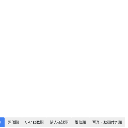
↓
評価順
いいね数順
購入確認順
返信順
写真・動画付き順