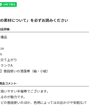
の素材について」を必ずお読みください
商品詳細-
】優品
cm
m
仕立て上がり
ランクA
ン】普段使いの洒落帯（紬・小紋）
-商品コメント-
で扱いやすい半幅帯でございます。
れるのが魅力です。
などの普段使いのほか、色柄によってはお出かけや気軽なパ