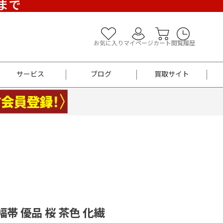
)まで
お気に入り
マイページ
カート
閲覧履歴
サービス
ブログ
買取サイト
よくあるご質問
お買い物診断
半幅帯
帯留め
お召
男性用帯
着物帯
新品
セット
袴
男性用
幅帯 優品 桜 茶色 化繊