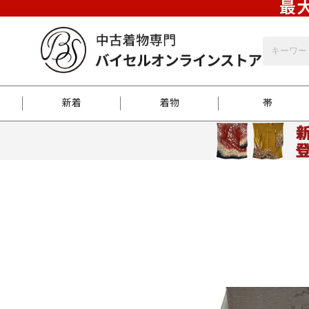
最大
新着
着物
帯
お客様に届くまで
商品お取り寄せサービ
ご注文方法のご案内
お着物がにおう時の対
和装バッグ
訪問着
袋帯
名古屋帯
振袖
反物
梱包方法のご案内
江戸小紋
紬