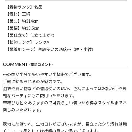
【着物ランク】名品
【素材】正絹
【帯丈】約314cm
【帯幅】約15.5cm
【帯仕立て】仕立て上がり
【状態ランク】ランクA
【帯着用シーン】普段使いの洒落帯（紬・小紋）
COMMENT
-商品コメント-
帯の幅が半分で扱いやすい半幅帯でございます。
手軽に締められるのが魅力です。
浴衣や買い物などの普段使いのほか、色柄によってはお出かけや気
軽なパーティにもご使用いただけます。
帯結びも色々ありますので可愛らしい装いから粋なスタイルまでお
楽しみいただけます。
表地に糸ほつれ、生地ヨレがございますが、目立ったシミ汚れは無
くリユース品としては状態の良いお品でございます。