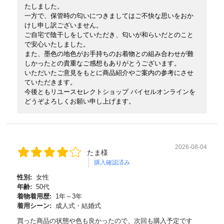
たしました。
一方で、保管時の匂いにつきましてはご不快な思いをおか
けし申し訳ございません。
ご自宅で陰干しをしていただき、匂いが和らいだとのこと
で安心いたしました。
また、墨色の地色がお手持ちのお着物との組み合わせが難
しかったとの貴重なご感想もありがとうございます。
いただいたご意見をもとに商品紹介やご案内の参考にさせ
ていただきます。
今後ともリユースセレクトショップ バイセルオンラインを
どうぞよろしくお願い申し上げます。
2026-08-04
たま様
購入確認済み
性別:
女性
年齢:
50代
着物着用歴:
1年～3年
着用シーン:
成人式・結婚式
買った商品の状態や色も良かったので、次回も購入予定です