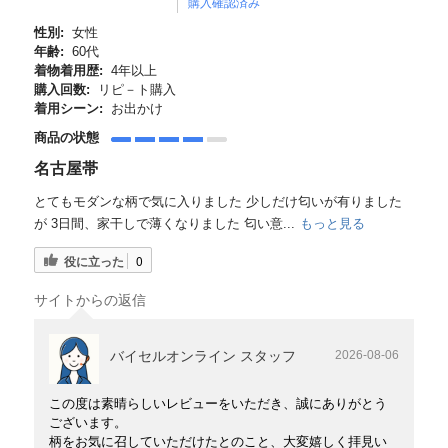
購入確認済み
性別:
女性
年齢:
60代
着物着用歴:
4年以上
購入回数:
リピ－ト購入
着用シーン:
お出かけ
商品の状態
名古屋帯
とてもモダンな柄で気に入りました 少しだけ匂いが有りました
が 3日間、家干しで薄くなりました 匂い意...
もっと見る
役に立った
0
サイトからの返信
バイセルオンライン スタッフ
2026-08-06
この度は素晴らしいレビューをいただき、誠にありがとう
ございます。
柄をお気に召していただけたとのこと、大変嬉しく拝見い