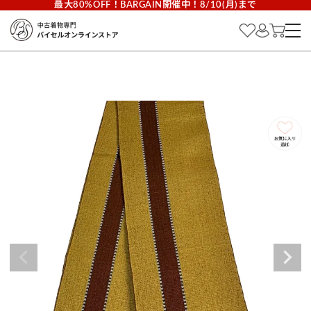
最大80%OFF！BARGAIN開催中！8/10(月)まで