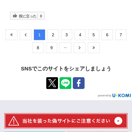
役に立った
0
​1
​2
​3
​4
​5
​6
​7
​8
​9
SNSでこのサイトをシェアしましょう