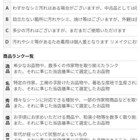
A
わずかなシミ汚れはある場合がございますが、中古品としては状
B
目立たない箇所に汚れやシミ、焼け等はございますが、外観は良
C
多少の汚れはございますが、まだまだご使用いただけます
D
汚れやシミ等があるため着用は個人差となります リメイクにお
商品ランク一覧
希少なお品物や、数多くの作家物を取り揃えたランク
逸
品
また、それに準じた当店基準にて選定したお品物
特定の作家、工房の手掛けたお品物や、著名な産地で生産され
名
品
また、それに準じた当店基準にて選定したお品物
様々なシーンに対応できる種別や、一部の作家物商品などを取
秀
品
また、それに準じた当店基準にて選定したお品物
お手頃にお求めいただける商品や、和装小物等を数多く取り揃
優
品
また、それに準じた当店基準にて選定したお品物
年代が経っていて状態がよくないもの
良