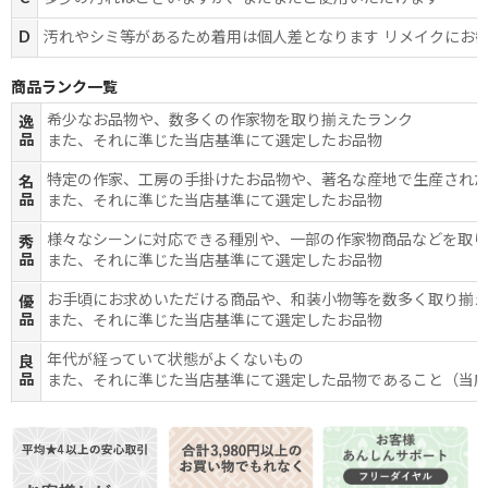
D
汚れやシミ等があるため着用は個人差となります リメイクにお
商品ランク一覧
希少なお品物や、数多くの作家物を取り揃えたランク
逸
品
また、それに準じた当店基準にて選定したお品物
特定の作家、工房の手掛けたお品物や、著名な産地で生産され
名
品
また、それに準じた当店基準にて選定したお品物
様々なシーンに対応できる種別や、一部の作家物商品などを取
秀
品
また、それに準じた当店基準にて選定したお品物
お手頃にお求めいただける商品や、和装小物等を数多く取り揃
優
品
また、それに準じた当店基準にて選定したお品物
年代が経っていて状態がよくないもの
良
品
また、それに準じた当店基準にて選定した品物であること（当