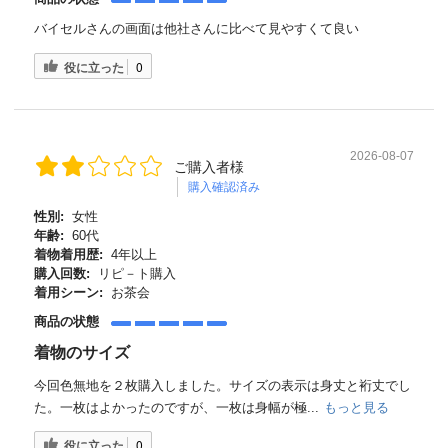
バイセルさんの画面は他社さんに比べて見やすくて良い
役に立った
0
2026-08-07
ご購入者様
購入確認済み
性別:
女性
年齢:
60代
着物着用歴:
4年以上
購入回数:
リピ－ト購入
着用シーン:
お茶会
商品の状態
着物のサイズ
今回色無地を２枚購入しました。サイズの表示は身丈と裄丈でし
た。一枚はよかったのですが、一枚は身幅が極...
もっと見る
役に立った
0