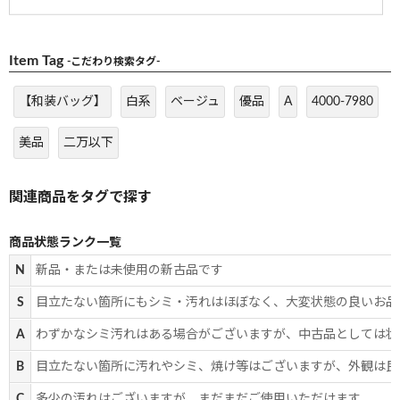
Item Tag
-こだわり検索タグ-
【和装バッグ】
白系
ベージュ
優品
A
4000-7980
美品
二万以下
商品状態ランク一覧
N
新品・または未使用の新古品です
S
目立たない箇所にもシミ・汚れはほぼなく、大変状態の良いお品
A
わずかなシミ汚れはある場合がございますが、中古品としては状
B
目立たない箇所に汚れやシミ、焼け等はございますが、外観は良
C
多少の汚れはございますが、まだまだご使用いただけます