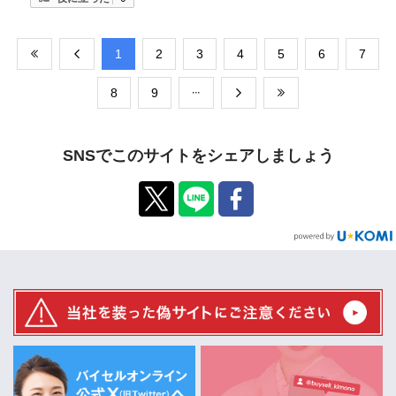
​1
​2
​3
​4
​5
​6
​7
​8
​9
SNSでこのサイトをシェアしましょう