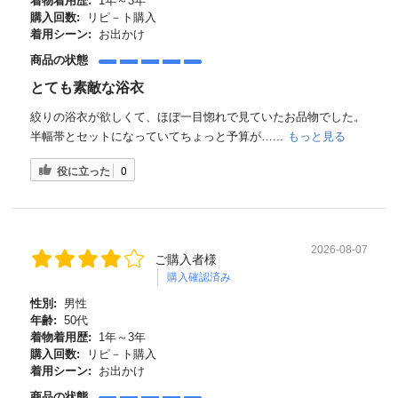
着物着用歴:
1年～3年
購入回数:
リピ－ト購入
着用シーン:
お出かけ
商品の状態
とても素敵な浴衣
絞りの浴衣が欲しくて、ほぼ一目惚れで見ていたお品物でした。
半幅帯とセットになっていてちょっと予算が…...
もっと見る
役に立った
0
2026-08-07
ご購入者様
購入確認済み
性別:
男性
年齢:
50代
着物着用歴:
1年～3年
購入回数:
リピ－ト購入
着用シーン:
お出かけ
商品の状態