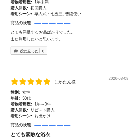
着物着用歴:
1年未満
購入回数:
初回購入
着用シーン:
卒入式・七五三, 普段使い
商品の状態
とても満足するお品ばかりでした。
また利用したいと思います。
役に立った
0
2026-08-08
しかたん様
性別:
女性
年齢:
50代
着物着用歴:
1年～3年
購入回数:
リピ－ト購入
着用シーン:
お出かけ
商品の状態
とても素敵な浴衣