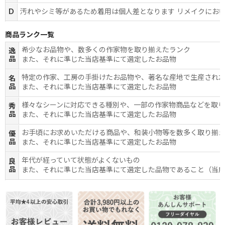
D
汚れやシミ等があるため着用は個人差となります リメイクにお
商品ランク一覧
希少なお品物や、数多くの作家物を取り揃えたランク
逸
品
また、それに準じた当店基準にて選定したお品物
特定の作家、工房の手掛けたお品物や、著名な産地で生産され
名
品
また、それに準じた当店基準にて選定したお品物
様々なシーンに対応できる種別や、一部の作家物商品などを取
秀
品
また、それに準じた当店基準にて選定したお品物
お手頃にお求めいただける商品や、和装小物等を数多く取り揃
優
品
また、それに準じた当店基準にて選定したお品物
年代が経っていて状態がよくないもの
良
品
また、それに準じた当店基準にて選定した品物であること（当