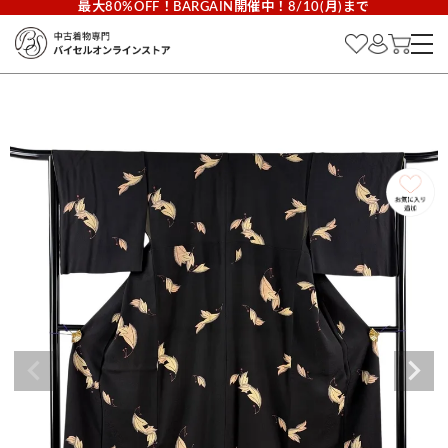
最大80%OFF！BARGAIN開催中！8/10(月)まで