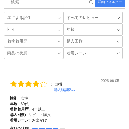
詳細フィルター
2026-08-05
チロ様
購入確認済み
性別:
女性
年齢:
60代
着物着用歴:
4年以上
購入回数:
リピ－ト購入
着用シーン:
お出かけ
商品の状態