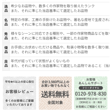
希少なお品物や、数多くの作家物を取り揃えたランク
逸
品
また、それに準じた当店基準にて選定したお品物
特定の作家、工房の手掛けたお品物や、著名な産地で生産され
名
品
また、それに準じた当店基準にて選定したお品物
様々なシーンに対応できる種別や、一部の作家物商品などを取
秀
品
また、それに準じた当店基準にて選定したお品物
お手頃にお求めいただける商品や、和装小物等を数多く取り揃
優
品
また、それに準じた当店基準にて選定したお品物
年代が経っていて状態がよくないもの
良
品
また、それに準じた当店基準にて選定した品物であること（当