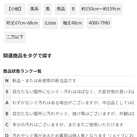
【小紋】
黒系
黒
秀品
B
約150cm～約159cm
裄丈67cm-68cm
(L)size
袖丈48cm
4000-7980
二万以下
商品状態ランク一覧
N
新品・または未使用の新古品です
S
目立たない箇所にもシミ・汚れはほぼなく、大変状態の良いお品
A
わずかなシミ汚れはある場合がございますが、中古品としては状
B
目立たない箇所に汚れやシミ、焼け等はございますが、外観は良
C
多少の汚れはございますが、まだまだご使用いただけます
D
汚れやシミ等があるため着用は個人差となります リメイクにお