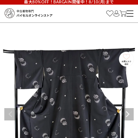
最大80%OFF！BARGAIN開催中！8/10(月)まで