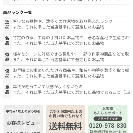
商品ランク一覧
希少なお品物や、数多くの作家物を取り揃えたランク
逸
品
また、それに準じた当店基準にて選定したお品物
特定の作家、工房の手掛けたお品物や、著名な産地で生産され
名
品
また、それに準じた当店基準にて選定したお品物
様々なシーンに対応できる種別や、一部の作家物商品などを取
秀
品
また、それに準じた当店基準にて選定したお品物
お手頃にお求めいただける商品や、和装小物等を数多く取り揃
優
品
また、それに準じた当店基準にて選定したお品物
年代が経っていて状態がよくないもの
良
品
また、それに準じた当店基準にて選定した品物であること（当