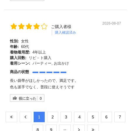
2026-08-07
ご購入者様
購入確認済み
性別:
女性
年齢:
60代
着物着用歴:
4年以上
購入回数:
リピ－ト購入
着用シーン:
パーティー, お出かけ
商品の状態
長い袋帯がほしかったので、満足です。
色も派手でなく、普段に使えそうです
役に立った
0
​1
​2
​3
​4
​5
​6
​7
​8
​9