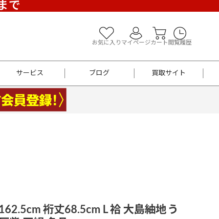
)まで
お気に入り
マイページ
カート
閲覧履歴
サービス
ブログ
買取サイト
よくあるご質問
お買い物診断
半幅帯
帯留め
お召
男性用帯
着物帯
新品
セット
袴
男性用
62.5cm 裄丈68.5cm L 袷 大島紬地 う