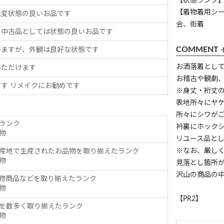
【状態ランク】
【着物着用シ
大変状態の良いお品です
会、街着
、中古品としては状態の良いお品です
COMMENT
いますが、外観は良好な状態です
お洒落着とし
いただけます
お稽古や観劇
す リメイクにお勧めです
※身丈・裄丈
表地所々にヤ
所々にシワが
ランク
衿裏にホック
物
リユース品と
※なお、厳し
産地で生産されたお品物を取り揃えたランク
物
見落とし箇所
沢山の商品の
物商品などを取り揃えたランク
物
【PR2】
を数多く取り揃えたランク
物