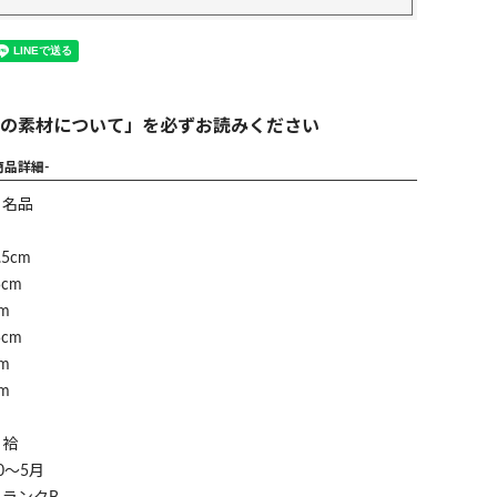
の素材について」を必ずお読みください
商品詳細-
】名品
5cm
cm
m
cm
m
m
】袷
0～5月