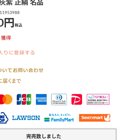
 灰紫 正絹 名品
11953988
0
税込
ト獲得
完売致しました