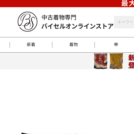
最大
新着
着物
帯
お客様に届くまで
商品お取り寄せサービ
ご注文方法のご案内
お着物がにおう時の対
和装バッグ
訪問着
袋帯
名古屋帯
振袖
反物
梱包方法のご案内
江戸小紋
紬