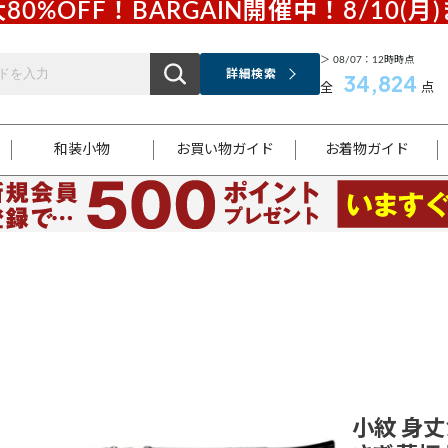
80%OFF！BARGAIN開催中！8/10(月
＞ 08/07：12時時点
詳細検索
34,824
全
点
和装小物
お買い物ガイド
お着物ガイド
ス
お支払いについて
はじめてのお着物ガイド
新規会員登録
着物知識
スタッフブログ
サイズ案内
着物参考サイズ/採寸について
和色チャート集
お問い合わせ
処法
ご返品について
メールマガジンのご登録
着物販売方法について
関連サイト一覧
袋名古屋帯
黒留袖
帯締め
開き名
色留袖
帯揚げ
古屋帯
付下げ
帯締め
丸帯
色無地
作り帯
着物
配送について
商品ランクについて(当店基準)
帯揚げセット
ショール
小紋
浴衣
襦袢
和装コート
小紋 身丈1