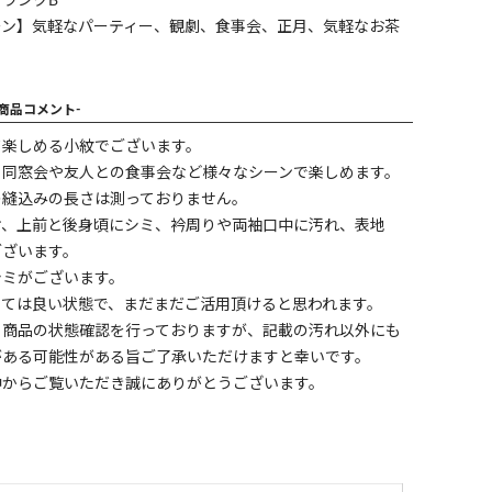
ランクB
ーン】気軽なパーティー、観劇、食事会、正月、気軽なお茶
-商品コメント-
て楽しめる小紋でございます。
、同窓会や友人との食事会など様々なシーンで楽しめます。
の縫込みの長さは測っておりません。
ケ、上前と後身頃にシミ、衿周りや両袖口中に汚れ、表地
ございます。
シミがございます。
しては良い状態で、まだまだご活用頂けると思われます。
く商品の状態確認を行っておりますが、記載の汚れ以外にも
がある可能性がある旨ご了承いただけますと幸いです。
中からご覧いただき誠にありがとうございます。