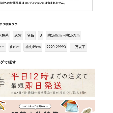
だわり検索タグ-
灰色系
灰紫
名品
B
約160cm～約169cm
cm
(L)size
袖丈49cm
9990-29990
二万以下