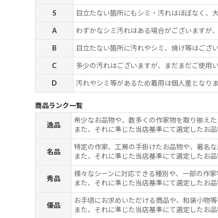
S
目立たない箇所にもシミ・汚れはほぼなく、
A
わずかなシミ汚れはある場合がございますが
B
目立たない箇所に汚れやシミ、焼け等はござ
C
多少の汚れはございますが、まだまだご使用
D
汚れやシミ等があるため着用は個人差となりま
商品ランク一覧
希少なお品物や、数多くの作家物を取り揃えた
逸品
また、それに準じた当店基準にて選定したお品
特定の作家、工房の手掛けたお品物や、著名な
名品
また、それに準じた当店基準にて選定したお品
様々なシーンに対応できる種別や、一部の作家
秀品
また、それに準じた当店基準にて選定したお品
お手頃にお求めいただける商品や、和装小物等
優品
また、それに準じた当店基準にて選定したお品