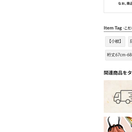
Item Tag
-こ
【小紋】
裄丈67cm-68