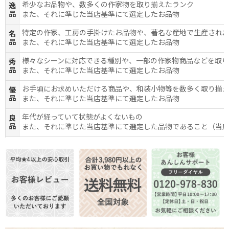
希少なお品物や、数多くの作家物を取り揃えたランク
逸
品
また、それに準じた当店基準にて選定したお品物
特定の作家、工房の手掛けたお品物や、著名な産地で生産され
名
品
また、それに準じた当店基準にて選定したお品物
様々なシーンに対応できる種別や、一部の作家物商品などを取
秀
品
また、それに準じた当店基準にて選定したお品物
お手頃にお求めいただける商品や、和装小物等を数多く取り揃
優
品
また、それに準じた当店基準にて選定したお品物
年代が経っていて状態がよくないもの
良
品
また、それに準じた当店基準にて選定した品物であること（当