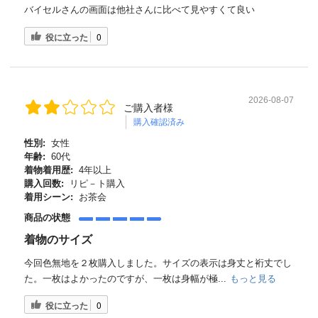
バイセルさんの画面は他社さんに比べて見やすくて良い
役に立った
0
2026-08-07
ご購入者様
購入確認済み
性別:
女性
年齢:
60代
着物着用歴:
4年以上
購入回数:
リピ－ト購入
着用シーン:
お茶会
商品の状態
着物のサイズ
今回色無地を２枚購入しました。サイズの表示は身丈と裄丈でし
た。一枚はよかったのですが、一枚は身幅が極...
もっと見る
役に立った
0