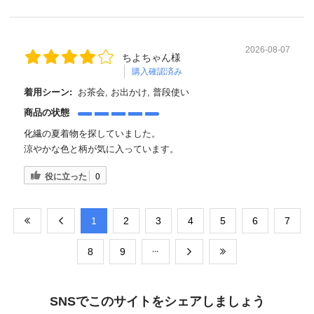
2026-08-07
ちよちゃん様
購入確認済み
着用シーン:
お茶会, お出かけ, 普段使い
商品の状態
化繊の夏着物を探していました。
涼やかな色と柄が気に入っています。
役に立った
0
​1
​2
​3
​4
​5
​6
​7
​8
​9
SNSでこのサイトをシェアしましょう