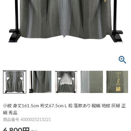
小紋 身丈161.5cm 裄丈67.5cm L 袷 落款あり 縦縞 地紋 灰緑 正
絹 秀品
商品番号
4000025213221