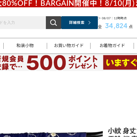
80%OFF！BARGAIN開催中！8/10(月
＞ 08/07：12時時点
詳細検索
34,824
全
点
和装小物
お買い物ガイド
お着物ガイド
ス
お支払いについて
はじめてのお着物ガイド
新規会員登録
着物知識
スタッフブログ
サイズ案内
着物参考サイズ/採寸について
和色チャート集
お問い合わせ
処法
ご返品について
メールマガジンのご登録
着物販売方法について
関連サイト一覧
袋名古屋帯
黒留袖
帯締め
開き名
色留袖
帯揚げ
古屋帯
付下げ
帯締め
丸帯
色無地
作り帯
着物
配送について
商品ランクについて(当店基準)
帯揚げセット
ショール
小紋
浴衣
襦袢
和装コート
小紋 身丈1