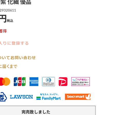
青紫 化繊 優品
29320611
税込
獲得
完売致しました