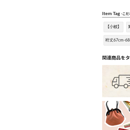
Item Tag
-こ
【小紋】
裄丈67cm-68