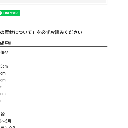
の素材について」を必ずお読みください
商品詳細-
】優品
5cm
cm
cm
m
cm
m
】袷
0～5月