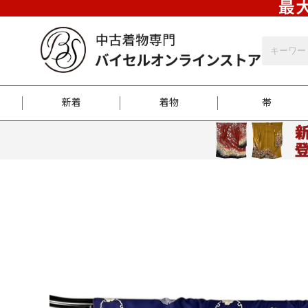
最大
新着
着物
帯
お客様に届くまで
商品お取り寄せサービ
ご注文方法のご案内
お着物がにおう時の対
和装バッグ
訪問着
袋帯
名古屋帯
振袖
反物
梱包方法のご案内
江戸小紋
紬