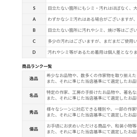
S
目立たない箇所にもシミ・汚れはほぼなく、
A
わずかなシミ汚れはある場合がございますが
B
目立たない箇所に汚れやシミ、焼け等はござ
C
多少の汚れはございますが、まだまだご使用
D
汚れやシミ等があるため着用は個人差となりま
商品ランク一覧
希少なお品物や、数多くの作家物を取り揃えた
逸品
また、それに準じた当店基準にて選定したお品
特定の作家、工房の手掛けたお品物や、著名な
名品
また、それに準じた当店基準にて選定したお品
様々なシーンに対応できる種別や、一部の作家
秀品
また、それに準じた当店基準にて選定したお品
お手頃にお求めいただける商品や、和装小物等
優品
また、それに準じた当店基準にて選定したお品