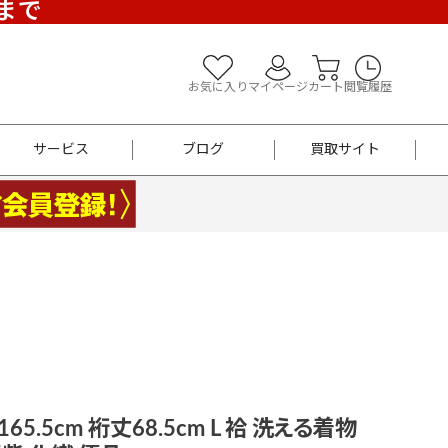
)まで
お気に入り
マイページ
カート
閲覧履歴
サービス
ブログ
買取サイト
よくあるご質問
お買い物診断
半幅帯
帯留め
お召
男性用帯
着物帯
新品
セット
袴
男性用
65.5cm 裄丈68.5cm L 袷 洗える着物