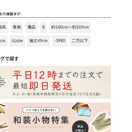
だわり検索タグ-
紫系
青紫
優品
B
約160cm～約169cm
cm
(L)size
袖丈49cm
-3980
二万以下