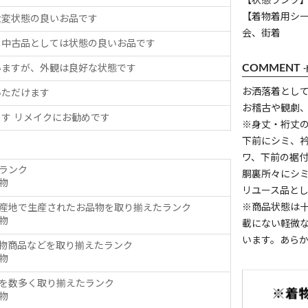
【状態ランク】
【着物着用シ
大変状態の良いお品です
会、街着
、中古品としては状態の良いお品です
COMMENT
いますが、外観は良好な状態です
お洒落着とし
いただけます
お稽古や観劇
す リメイクにお勧めです
※身丈・裄丈
下前にシミ、
ワ、下前の裾
ランク
胴裏所々にシ
物
リユース品と
※商品状態は
産地で生産されたお品物を取り揃えたランク
物
載にない軽微
います。あら
物商品などを取り揃えたランク
物
を数多く取り揃えたランク
物