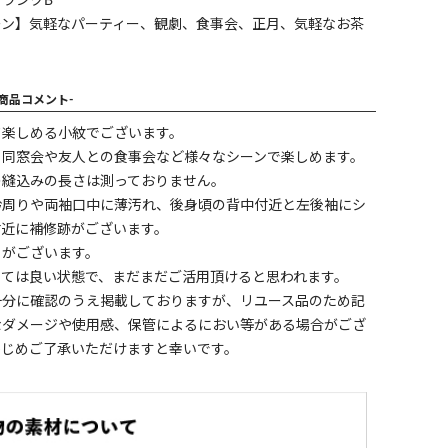
ランクB
ーン】気軽なパーティー、観劇、食事会、正月、気軽なお茶
-商品コメント-
て楽しめる小紋でございます。
、同窓会や友人との食事会など様々なシーンで楽しめます。
の縫込みの長さは測っておりません。
衿周りや両袖口中に薄汚れ、後身頃の背中付近と左後袖にシ
付近に補修跡がございます。
ミがございます。
しては良い状態で、まだまだご活用頂けると思われます。
十分に確認のうえ掲載しておりますが、リユース品のため記
なダメージや使用感、保管によるにおい等がある場合がござ
かじめご了承いただけますと幸いです。