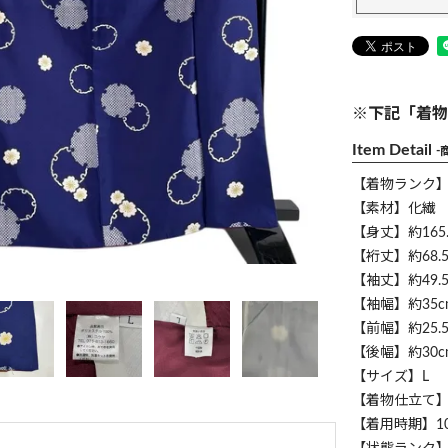
※下記「着物
Item Detail
-
【着物ランク
【素材】化繊
【身丈】約165.
【裄丈】約68.5
【袖丈】約49.5
【袖幅】約35c
【前幅】約25.5
【後幅】約30c
【サイズ】L
【着物仕立て
【着用時期】1