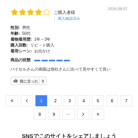
2026-08-07
ご購入者様
購入確認済み
性別:
男性
年齢:
50代
着物着用歴:
1年～3年
購入回数:
リピ－ト購入
着用シーン:
お出かけ
商品の状態
バイセルさんの画面は他社さんに比べて見やすくて良い
役に立った
0
​1
​2
​3
​4
​5
​6
​7
​8
​9
SNSでこのサイトをシェアしましょう