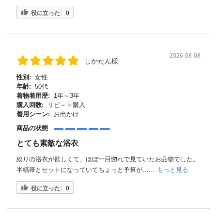
役に立った
0
2026-08-08
しかたん様
性別:
女性
年齢:
50代
着物着用歴:
1年～3年
購入回数:
リピ－ト購入
着用シーン:
お出かけ
商品の状態
とても素敵な浴衣
絞りの浴衣が欲しくて、ほぼ一目惚れで見ていたお品物でした。
半幅帯とセットになっていてちょっと予算が…...
もっと見る
役に立った
0