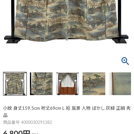
小紋 身丈159.5cm 裄丈69cm L 袷 風景 人物 ぼかし 灰緑 正絹 秀
品
商品番号
4000030291382