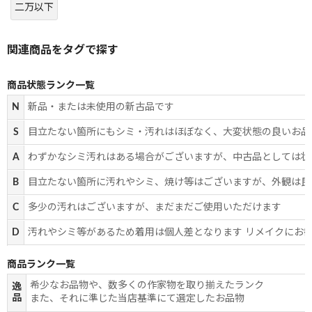
二万以下
商品状態ランク一覧
N
新品・または未使用の新古品です
S
目立たない箇所にもシミ・汚れはほぼなく、大変状態の良いお品
A
わずかなシミ汚れはある場合がございますが、中古品としては状
B
目立たない箇所に汚れやシミ、焼け等はございますが、外観は良
C
多少の汚れはございますが、まだまだご使用いただけます
D
汚れやシミ等があるため着用は個人差となります リメイクにお
商品ランク一覧
希少なお品物や、数多くの作家物を取り揃えたランク
逸
品
また、それに準じた当店基準にて選定したお品物